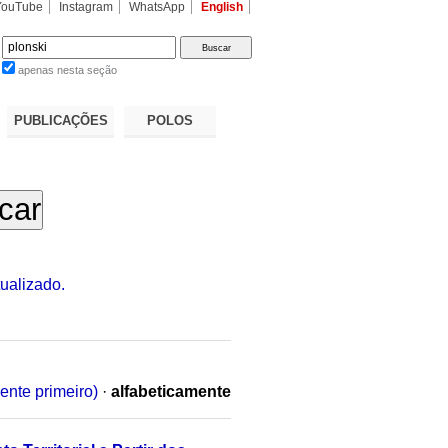
YouTube
Instagram
WhatsApp
English
apenas nesta seção
a…
PUBLICAÇÕES
POLOS
ualizado.
ente primeiro)
·
alfabeticamente