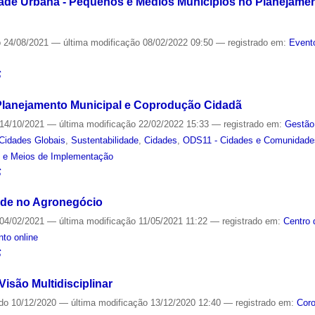
ade Urbana - Pequenos e Médios Municípios no Planejamento 
o
24/08/2021
—
última modificação
08/02/2022 09:50
— registrado em:
Event
S
lanejamento Municipal e Coprodução Cidadã
14/10/2021
—
última modificação
22/02/2022 15:33
— registrado em:
Gestão
Cidades Globais
,
Sustentabilidade
,
Cidades
,
ODS11 - Cidades e Comunidade
s e Meios de Implementação
S
ade no Agronegócio
04/02/2021
—
última modificação
11/05/2021 11:22
— registrado em:
Centro 
to online
S
isão Multidisciplinar
ado
10/12/2020
—
última modificação
13/12/2020 12:40
— registrado em:
Coro