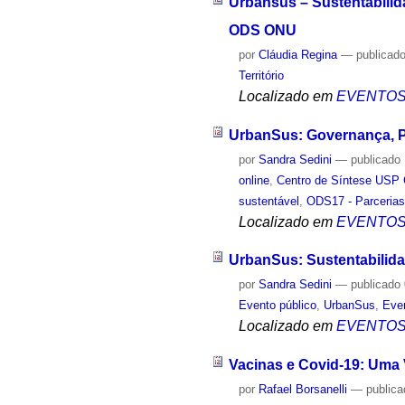
Urbansus – Sustentabilid
ODS ONU
por
Cláudia Regina
—
publicad
Território
Localizado em
EVENTO
UrbanSus: Governança, P
por
Sandra Sedini
—
publicado
online
,
Centro de Síntese USP 
sustentável
,
ODS17 - Parceria
Localizado em
EVENTO
UrbanSus: Sustentabilid
por
Sandra Sedini
—
publicado
Evento público
,
UrbanSus
,
Even
Localizado em
EVENTO
Vacinas e Covid-19: Uma V
por
Rafael Borsanelli
—
public