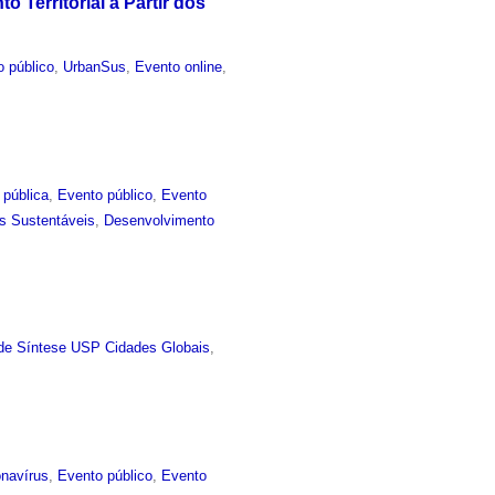
Territorial a Partir dos
o público
,
UrbanSus
,
Evento online
,
 pública
,
Evento público
,
Evento
s Sustentáveis
,
Desenvolvimento
de Síntese USP Cidades Globais
,
navírus
,
Evento público
,
Evento