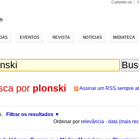
Cadastre-se
Busca
Busca
Avançad
OAS
EVENTOS
REVISTA
NOTÍCIAS
MIDIATECA
sca por
plonski
Assinar um RSS sempre at
o.
Filtrar os resultados
Ordenar por
relevância
·
data (mais rec