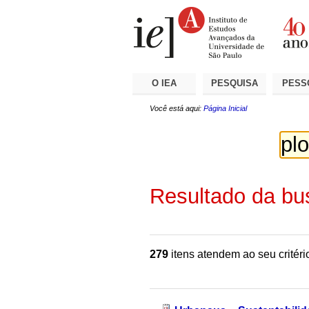
Ir
Ferramentas
Seções
para
Pessoais
o
conteúdo.
|
Ir
para
a
O IEA
PESQUISA
PESS
navegação
Você está aqui:
Página Inicial
Resultado da bu
279
itens atendem ao seu critéri