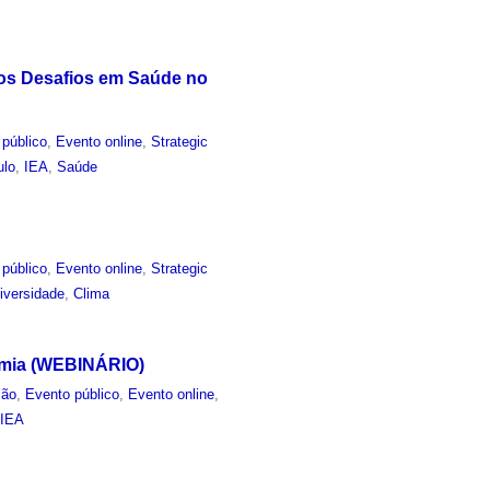
 os Desafios em Saúde no
 público
,
Evento online
,
Strategic
ulo
,
IEA
,
Saúde
 público
,
Evento online
,
Strategic
iversidade
,
Clima
emia (WEBINÁRIO)
ção
,
Evento público
,
Evento online
,
,
IEA