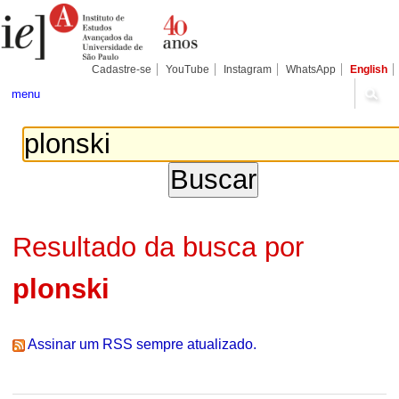
Ir
Ferramentas
para
Pessoais
o
conteúdo.
|
Cadastre-se
YouTube
Instagram
WhatsApp
English
Ir
para
menu
a
navegação
Resultado da busca por
plonski
Assinar um RSS sempre atualizado.