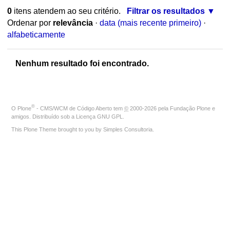
0
itens atendem ao seu critério.
Filtrar os resultados
Ordenar por
relevância
·
data (mais recente primeiro)
·
alfabeticamente
Nenhum resultado foi encontrado.
®
O
Plone
- CMS/WCM de Código Aberto
tem
©
2000-2026 pela
Fundação Plone
e
amigos. Distribuído sob a
Licença GNU GPL
.
This Plone Theme brought to you by
Simples Consultoria
.