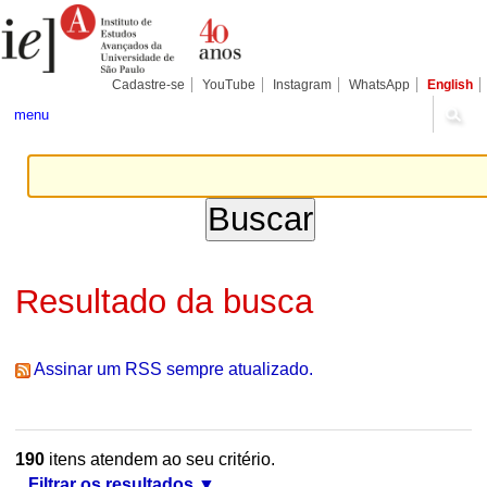
Ir
Ferramentas
Seções
para
Pessoais
o
conteúdo.
|
Cadastre-se
YouTube
Instagram
WhatsApp
English
Ir
para
menu
a
navegação
Resultado da busca
Assinar um RSS sempre atualizado.
190
itens atendem ao seu critério.
Filtrar os resultados