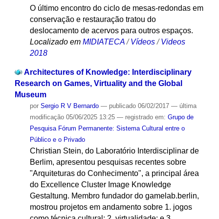
O último encontro do ciclo de mesas-redondas em
conservação e restauração tratou do
deslocamento de acervos para outros espaços.
Localizado em
MIDIATECA
/
Vídeos
/
Videos
2018
Architectures of Knowledge: Interdisciplinary
Research on Games, Virtuality and the Global
Museum
por
Sergio R V Bernardo
—
publicado
06/02/2017
—
última
modificação
05/06/2025 13:25
— registrado em:
Grupo de
Pesquisa Fórum Permanente: Sistema Cultural entre o
Público e o Privado
Christian Stein, do Laboratório Interdisciplinar de
Berlim, apresentou pesquisas recentes sobre
"Arquiteturas do Conhecimento", a principal área
do Excellence Cluster Image Knowledge
Gestaltung. Membro fundador do gamelab.berlin,
mostrou projetos em andamento sobre 1. jogos
como técnica cultural; 2. virtualidade; e 3.