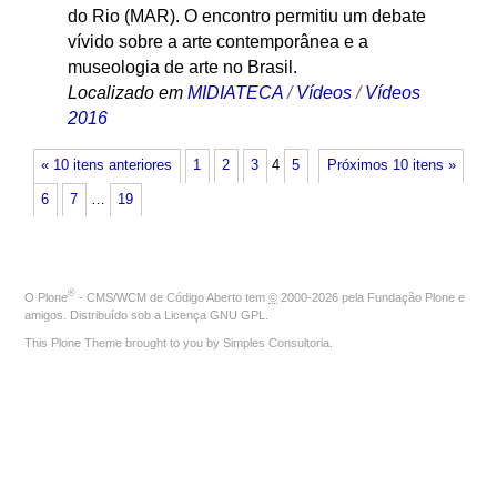
do Rio (MAR). O encontro permitiu um debate
vívido sobre a arte contemporânea e a
museologia de arte no Brasil.
Localizado em
MIDIATECA
/
Vídeos
/
Vídeos
2016
« 10 itens anteriores
1
2
3
4
5
Próximos 10 itens »
6
7
…
19
®
O
Plone
- CMS/WCM de Código Aberto
tem
©
2000-2026 pela
Fundação Plone
e
amigos. Distribuído sob a
Licença GNU GPL
.
This Plone Theme brought to you by
Simples Consultoria
.