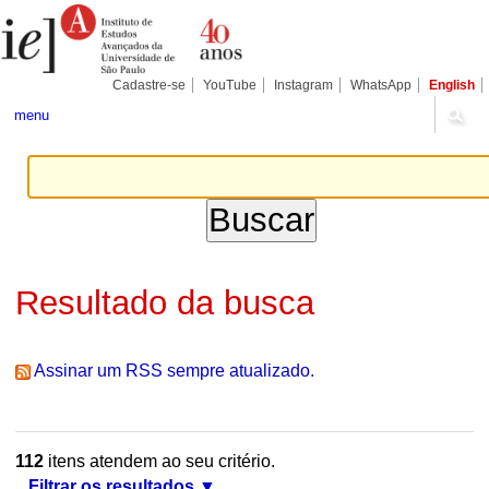
Ir
Ferramentas
Seções
para
Pessoais
o
conteúdo.
|
Cadastre-se
YouTube
Instagram
WhatsApp
English
Ir
para
menu
a
navegação
Resultado da busca
Assinar um RSS sempre atualizado.
112
itens atendem ao seu critério.
Filtrar os resultados