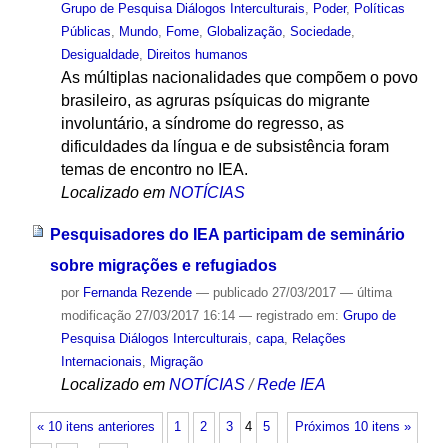
Grupo de Pesquisa Diálogos Interculturais
,
Poder
,
Políticas
Públicas
,
Mundo
,
Fome
,
Globalização
,
Sociedade
,
Desigualdade
,
Direitos humanos
As múltiplas nacionalidades que compõem o povo
brasileiro, as agruras psíquicas do migrante
involuntário, a síndrome do regresso, as
dificuldades da língua e de subsistência foram
temas de encontro no IEA.
Localizado em
NOTÍCIAS
Pesquisadores do IEA participam de seminário
sobre migrações e refugiados
por
Fernanda Rezende
—
publicado
27/03/2017
—
última
modificação
27/03/2017 16:14
— registrado em:
Grupo de
Pesquisa Diálogos Interculturais
,
capa
,
Relações
Internacionais
,
Migração
Localizado em
NOTÍCIAS
/
Rede IEA
« 10 itens anteriores
1
2
3
4
5
Próximos 10 itens »