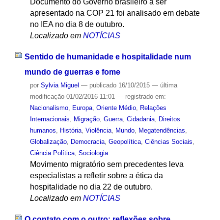
Documento do Governo brasileiro a ser
apresentado na COP 21 foi analisado em debate
no IEA no dia 8 de outubro.
Localizado em
NOTÍCIAS
Sentido de humanidade e hospitalidade num
mundo de guerras e fome
por
Sylvia Miguel
—
publicado
16/10/2015
—
última
modificação
01/02/2016 11:01
— registrado em:
Nacionalismo
,
Europa
,
Oriente Médio
,
Relações
Internacionais
,
Migração
,
Guerra
,
Cidadania
,
Direitos
humanos
,
História
,
Violência
,
Mundo
,
Megatendências
,
Globalização
,
Democracia
,
Geopolítica
,
Ciências Sociais
,
Ciência Política
,
Sociologia
Movimento migratório sem precedentes leva
especialistas a refletir sobre a ética da
hospitalidade no dia 22 de outubro.
Localizado em
NOTÍCIAS
O contato com o outro: reflexões sobre