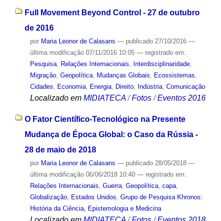
Full Movement Beyond Control - 27 de outubro
de 2016
por
Maria Leonor de Calasans
—
publicado
27/10/2016
—
última modificação
07/11/2016 10:05
— registrado em:
Pesquisa
,
Relações Internacionais
,
Interdisciplinaridade
,
Migração
,
Geopolítica
,
Mudanças Globais
,
Ecossistemas
,
Cidades
,
Economia
,
Energia
,
Direito
,
Indústria
,
Comunicação
Localizado em
MIDIATECA
/
Fotos
/
Eventos 2016
O Fator Científico-Tecnológico na Presente
Mudança de Época Global: o Caso da Rússia -
28 de maio de 2018
por
Maria Leonor de Calasans
—
publicado
28/05/2018
—
última modificação
06/06/2018 10:40
— registrado em:
Relações Internacionais
,
Guerra
,
Geopolítica
,
capa
,
Globalização
,
Estados Unidos
,
Grupo de Pesquisa Khronos:
História da Ciência, Epistemologia e Medicina
Localizado em
MIDIATECA
/
Fotos
/
Eventos 2018