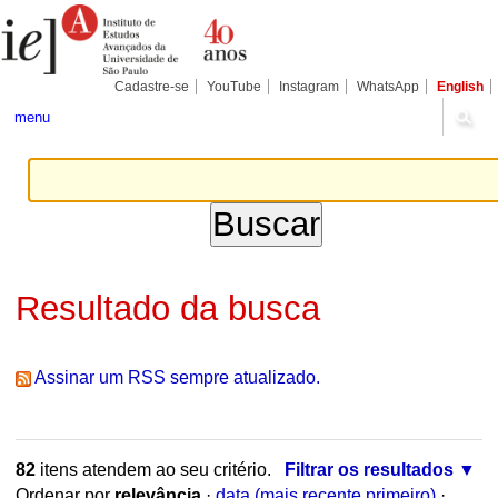
Ir
Ferramentas
Seções
para
Pessoais
o
conteúdo.
|
Cadastre-se
YouTube
Instagram
WhatsApp
English
Ir
para
menu
a
navegação
Resultado da busca
Assinar um RSS sempre atualizado.
82
itens atendem ao seu critério.
Filtrar os resultados
Ordenar por
relevância
·
data (mais recente primeiro)
·