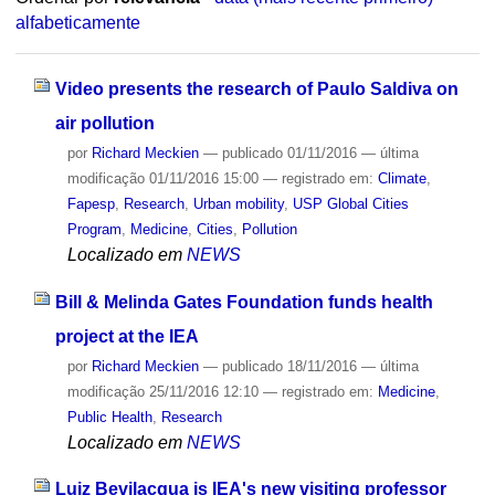
alfabeticamente
Video presents the research of Paulo Saldiva on
air pollution
por
Richard Meckien
—
publicado
01/11/2016
—
última
modificação
01/11/2016 15:00
— registrado em:
Climate
,
Fapesp
,
Research
,
Urban mobility
,
USP Global Cities
Program
,
Medicine
,
Cities
,
Pollution
Localizado em
NEWS
Bill & Melinda Gates Foundation funds health
project at the IEA
por
Richard Meckien
—
publicado
18/11/2016
—
última
modificação
25/11/2016 12:10
— registrado em:
Medicine
,
Public Health
,
Research
Localizado em
NEWS
Luiz Bevilacqua is IEA's new visiting professor