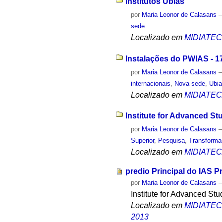
Institutos Ubias
por
Maria Leonor de Calasans
sede
Localizado em
MIDIATE
Instalações do PWIAS - 1
por
Maria Leonor de Calasans
internacionais
,
Nova sede
,
Ubi
Localizado em
MIDIATE
Institute for Advanced St
por
Maria Leonor de Calasans
Superior
,
Pesquisa
,
Transform
Localizado em
MIDIATE
predio Principal do IAS P
por
Maria Leonor de Calasans
Institute for Advanced St
Localizado em
MIDIATE
2013