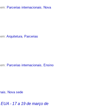
o em:
Parcerias internacionais
,
Nova
o em:
Arquitetura
,
Parcerias
o em:
Parcerias internacionais
,
Ensino
nais
,
Nova sede
n, EUA - 17 a 19 de março de