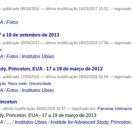
—
publicado
08/10/2014
—
última modificação
14/03/2017 15:01
— registrad
CA
/
Fotos
7 a 19 de setembro de 2013
—
publicado
18/09/2013
—
última modificação
18/02/2016 17:09
— registrad
as
CA
/
Fotos
/
Institutos Ubias
udy, Princeton, EUA - 17 a 19 de março de 2013
—
publicado
17/03/2014
—
última modificação
18/02/2016 16:59
— registrad
ação
,
Nova sede
,
Universidade
CA
/
Fotos
/
Institutos Ubias
rinceton
—
última modificação
18/02/2016 16:57
— registrado em:
Parcerias internacio
udy, Princeton, EUA - 17 a 19 de março de 2013
CA
/
…
/
Institutos Ubias
/
Institute for Advanced Study, Princeto