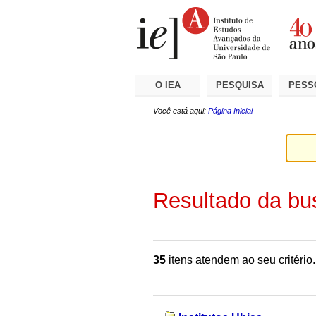
Ir
Ferramentas
Seções
para
Pessoais
o
conteúdo.
|
Ir
para
a
O IEA
PESQUISA
PESS
navegação
Você está aqui:
Página Inicial
Resultado da bu
35
itens atendem ao seu critério.