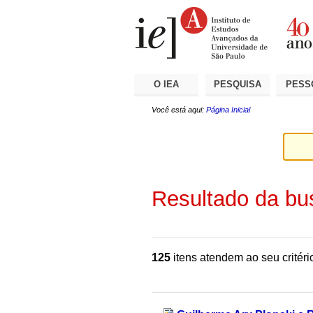
Ir
Ferramentas
Seções
para
Pessoais
o
conteúdo.
|
Ir
para
a
O IEA
PESQUISA
PESS
navegação
Você está aqui:
Página Inicial
Resultado da bu
125
itens atendem ao seu critéri