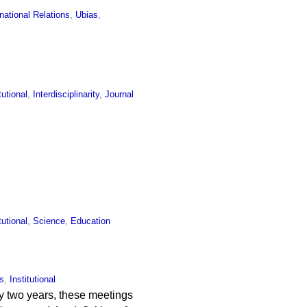
rnational Relations
,
Ubias
,
tutional
,
Interdisciplinarity
,
Journal
tutional
,
Science
,
Education
s
,
Institutional
y two years, these meetings