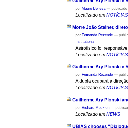
Guilherme Ary Plonski e 
por
Mauro Bellesa
—
publicado
Localizado em
NOTÍCIA
Morre João Steiner, diret
por
Fernanda Rezende
—
publi
Institutional
Astrofísico foi responsá
Localizado em
NOTÍCIA
Guilherme Ary Plonski e R
por
Fernanda Rezende
—
publi
A dupla ocupará a direção
Localizado em
NOTÍCIA
Guilherme Ary Plonski and
por
Richard Meckien
—
publica
Localizado em
NEWS
UBIAS chooses "Dialogue"