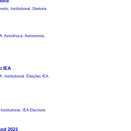
tora
vento
,
Institutional
,
Diretoria
EA
,
Astrofísica
,
Astronomia
,
o IEA
EA
,
Institutional
,
Eleições IEA
,
Institutional
,
IEA Elections
and 2021