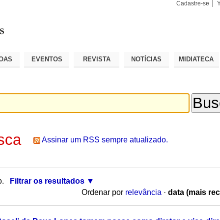
Cadastre-se
Busca
Busca
Avançad
OAS
EVENTOS
REVISTA
NOTÍCIAS
MIDIATECA
sca
Assinar um RSS sempre atualizado.
o.
Filtrar os resultados
Ordenar por
relevância
·
data (mais rec