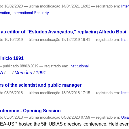
do
18/02/2020
—
última modificação
14/04/2021 16:02
— registrado em:
Inte
eration
,
International Secutirty
 as editor of "Estudos Avançados," replacing Alfredo Bosi
do
10/10/2019
—
última modificação
18/12/2019 16:41
— registrado em:
Insti
Inicio 1991
—
publicado
08/02/2019
— registrado em:
Institutional
CA
/
…
/
Memória
/
1991
s of the scientist and public manager
do
08/06/2018
—
última modificação
13/06/2018 17:15
— registrado em:
Insti
nference - Opening Session
do
03/04/2018
—
última modificação
04/02/2020 07:59
— registrado em:
Ubia
IEA-USP hosted the 5th UBIAS directors' conference. Held ever