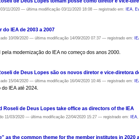
Roseli de Deus Lopes tomam posse como diretor e vice-dire
03/11/2020
—
última modificação
03/11/2020 18:08
— registrado em:
IEA
,
E
S
or do IEA de 2003 a 2007
cado
10/09/2020
—
última modificação
14/09/2020 07:37
— registrado em:
I
vel pela modernização do IEA no começo dos anos 2000.
S
oseli de Deus Lopes são os novos diretor e vice-diretora d
cado
15/04/2020
—
última modificação
16/04/2020 10:46
— registrado em:
I
 do IEA até 2024.
S
 Roseli de Deus Lopes take office as directors of the IEA
do
11/03/2020
—
última modificação
22/04/2020 15:27
— registrado em:
IEA
 as the common theme for the member institutes in 2020 