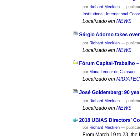
por
Richard Meckien
—
publica
Institutional
,
International Coop
Localizado em
NEWS
Sérgio Adorno takes over
por
Richard Meckien
—
publica
Localizado em
NEWS
Fórum Capital-Trabalho – 
por
Maria Leonor de Calasans
Localizado em
MIDIATE
José Goldemberg: 90 year
por
Richard Meckien
—
publica
Localizado em
NEWS
2018 UBIAS Directors' Co
por
Richard Meckien
—
publica
From March 19 to 23, the 