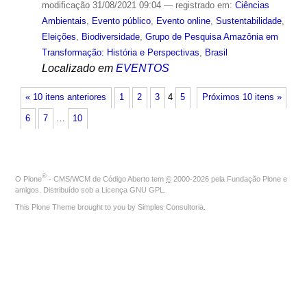
modificação
31/08/2021 09:04
— registrado em:
Ciências
Ambientais
,
Evento público
,
Evento online
,
Sustentabilidade
,
Eleições
,
Biodiversidade
,
Grupo de Pesquisa Amazônia em
Transformação: História e Perspectivas
,
Brasil
Localizado em
EVENTOS
« 10 itens anteriores
1
2
3
4
5
Próximos 10 itens »
6
7
…
10
®
O
Plone
- CMS/WCM de Código Aberto
tem
©
2000-2026 pela
Fundação Plone
e
amigos. Distribuído sob a
Licença GNU GPL
.
This Plone Theme brought to you by
Simples Consultoria
.