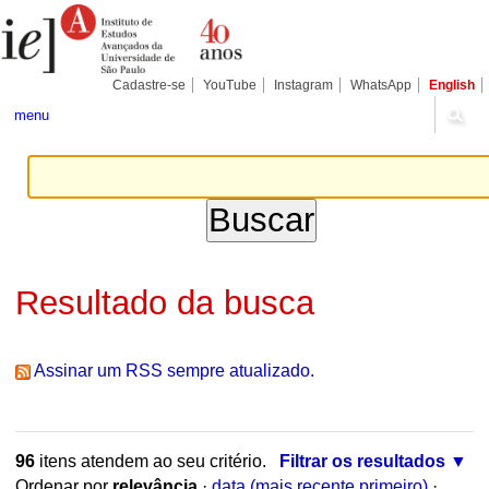
Ir
Ferramentas
Seções
para
Pessoais
o
conteúdo.
|
Cadastre-se
YouTube
Instagram
WhatsApp
English
Ir
para
menu
a
navegação
Resultado da busca
Assinar um RSS sempre atualizado.
96
itens atendem ao seu critério.
Filtrar os resultados
Ordenar por
relevância
·
data (mais recente primeiro)
·