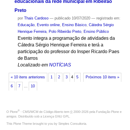
educacionais da rede municipal em Ribeirão
Preto
por
Thais Cardoso
—
publicado
10/07/2020
— registrado em:
Educação
,
Evento online
,
Ensino Básico
,
Cátedra Sérgio
Henrique Ferreira
,
Polo Ribeirão Preto
,
Ensino Público
Evento integra a programação de atividades da
Cátedra Sérgio Henrique Ferreira e terá a
participação do professor do Insper Ricardo Paes
de Barros
Localizado em
NOTÍCIAS
« 10 itens anteriores
1
2
3
4
5
Próximos 10 itens »
6
7
…
10
®
O
Plone
- CMS/WCM de Código Aberto
tem
©
2000-2026 pela
Fundação Plone
e
amigos. Distribuído sob a
Licença GNU GPL
.
This Plone Theme brought to you by
Simples Consultoria
.