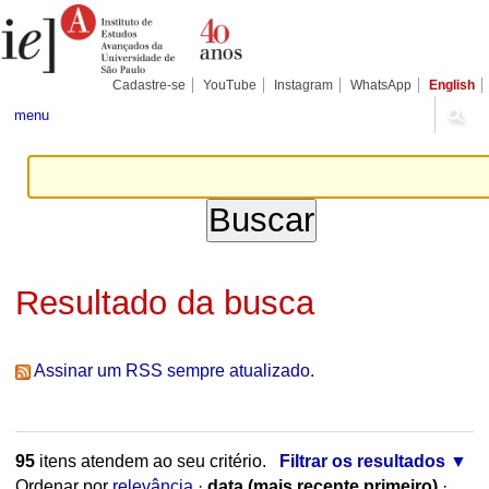
Ir
Ferramentas
Seções
para
Pessoais
o
conteúdo.
|
Cadastre-se
YouTube
Instagram
WhatsApp
English
Ir
para
menu
a
navegação
Resultado da busca
Assinar um RSS sempre atualizado.
95
itens atendem ao seu critério.
Filtrar os resultados
Ordenar por
relevância
·
data (mais recente primeiro)
·