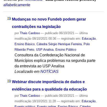
alfabeticamente
Mudanças no novo Fundeb podem gerar
contradições na legislação
por
Thais Cardoso
—
publicado
06/10/2021
—
última
modificação
08/10/2021 00:36
— registrado em:
Educação
,
Ensino Básico
,
Cátedra Sérgio Henrique Ferreira
,
Polo
Ribeirão Preto
,
USP Analisa
,
Ensino Público
Consultora da Confederação Nacional de
Municípios explica problemas na segunda parte
da entrevista ao USP Analisa
Localizado em
NOTÍCIAS
Webinar discute importância de dados e
evidências para a qualidade da educação
por
Thais Cardoso
—
publicado
06/10/2021
—
última
modificação
18/10/2021 11:28
— registrado em:
Educação
,
Evento público
,
Evento online
,
Ensino Básico
,
Cátedra