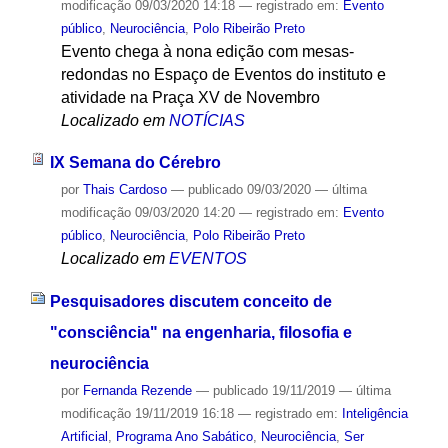
modificação
09/03/2020 14:18
— registrado em:
Evento
público
,
Neurociência
,
Polo Ribeirão Preto
Evento chega à nona edição com mesas-
redondas no Espaço de Eventos do instituto e
atividade na Praça XV de Novembro
Localizado em
NOTÍCIAS
IX Semana do Cérebro
por
Thais Cardoso
—
publicado
09/03/2020
—
última
modificação
09/03/2020 14:20
— registrado em:
Evento
público
,
Neurociência
,
Polo Ribeirão Preto
Localizado em
EVENTOS
Pesquisadores discutem conceito de
"consciência" na engenharia, filosofia e
neurociência
por
Fernanda Rezende
—
publicado
19/11/2019
—
última
modificação
19/11/2019 16:18
— registrado em:
Inteligência
Artificial
,
Programa Ano Sabático
,
Neurociência
,
Ser