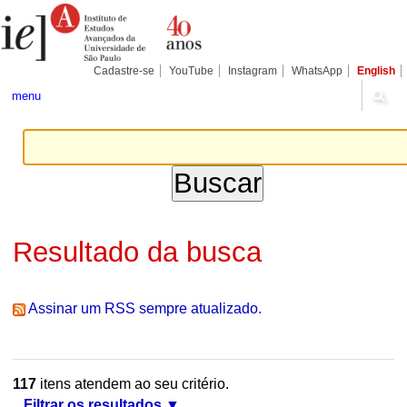
Ir
Ferramentas
Seções
para
Pessoais
o
conteúdo.
|
Cadastre-se
YouTube
Instagram
WhatsApp
English
Ir
para
menu
a
navegação
Resultado da busca
Assinar um RSS sempre atualizado.
117
itens atendem ao seu critério.
Filtrar os resultados