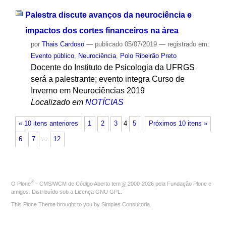
Palestra discute avanços da neurociência e
impactos dos cortes financeiros na área
por
Thais Cardoso
—
publicado
05/07/2019
— registrado em:
Evento público
,
Neurociência
,
Polo Ribeirão Preto
Docente do Instituto de Psicologia da UFRGS
será a palestrante; evento integra Curso de
Inverno em Neurociências 2019
Localizado em
NOTÍCIAS
« 10 itens anteriores
1
2
3
4
5
Próximos 10 itens »
6
7
…
12
®
O
Plone
- CMS/WCM de Código Aberto
tem
©
2000-2026 pela
Fundação Plone
e
amigos. Distribuído sob a
Licença GNU GPL
.
This Plone Theme brought to you by
Simples Consultoria
.