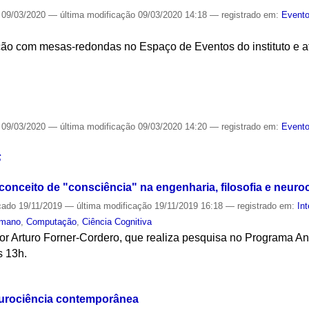
09/03/2020
—
última modificação
09/03/2020 14:18
— registrado em:
Evento
ão com mesas-redondas no Espaço de Eventos do instituto e a
S
09/03/2020
—
última modificação
09/03/2020 14:20
— registrado em:
Evento
S
onceito de "consciência" na engenharia, filosofia e neuro
cado
19/11/2019
—
última modificação
19/11/2019 16:18
— registrado em:
Int
umano
,
Computação
,
Ciência Cognitiva
or Arturo Forner-Cordero, que realiza pesquisa no Programa An
s 13h.
S
urociência contemporânea