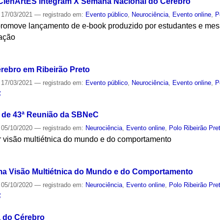
 CienArtES integram X Semana Nacional do Cérebro
17/03/2021
— registrado em:
Evento público
,
Neurociência
,
Evento online
,
P
promove lançamento de e-book produzido por estudantes e mes
ação
S
rebro em Ribeirão Preto
17/03/2021
— registrado em:
Evento público
,
Neurociência
,
Evento online
,
P
S
a de 43ª Reunião da SBNeC
05/10/2020
— registrado em:
Neurociência
,
Evento online
,
Polo Ribeirão Pre
 visão multiétnica do mundo e do comportamento
S
a Visão Multiétnica do Mundo e do Comportamento
05/10/2020
— registrado em:
Neurociência
,
Evento online
,
Polo Ribeirão Pre
S
 do Cérebro