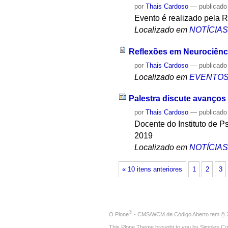
por
Thais Cardoso
—
publicado
Evento é realizado pela 
Localizado em
NOTÍCIA
Reflexões em Neurociên
por
Thais Cardoso
—
publicado
Localizado em
EVENTO
Palestra discute avanços 
por
Thais Cardoso
—
publicado
Docente do Instituto de 
2019
Localizado em
NOTÍCIA
« 10 itens anteriores
1
2
3
®
O
Plone
- CMS/WCM de Código Aberto
tem
©
2
This Plone Theme brought to you by
Simples Co