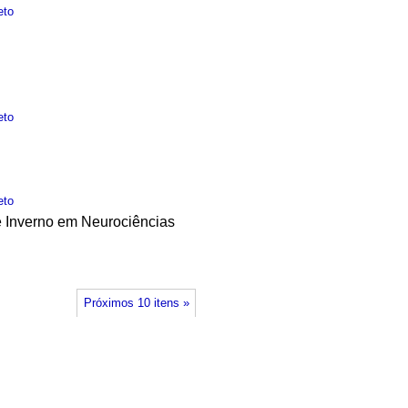
eto
eto
eto
de Inverno em Neurociências
Próximos 10 itens »