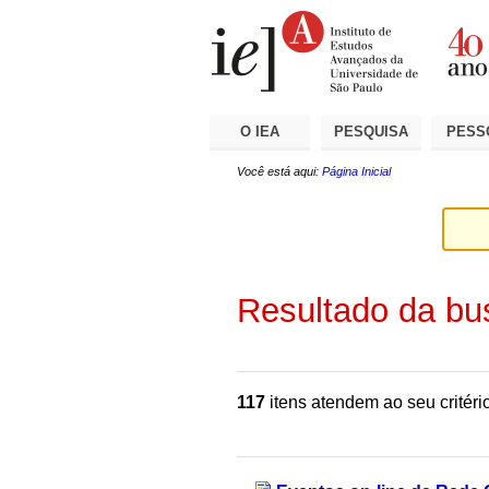
Ir
Ferramentas
Seções
para
Pessoais
o
conteúdo.
|
Ir
para
a
O IEA
PESQUISA
PESS
navegação
Você está aqui:
Página Inicial
Resultado da bu
117
itens atendem ao seu critéri