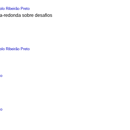
olo Ribeirão Preto
a-redonda sobre desafios
olo Ribeirão Preto
to
to