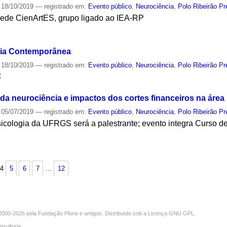
18/10/2019
— registrado em:
Evento público
,
Neurociência
,
Polo Ribeirão Pr
Rede CienArtES, grupo ligado ao IEA-RP
S
cia Contemporânea
18/10/2019
— registrado em:
Evento público
,
Neurociência
,
Polo Ribeirão Pr
S
da neurociência e impactos dos cortes financeiros na área
05/07/2019
— registrado em:
Evento público
,
Neurociência
,
Polo Ribeirão Pr
Psicologia da UFRGS será a palestrante; evento integra Curso 
S
4
5
6
7
…
12
000-2026 pela
Fundação Plone
e amigos. Distribuído sob a
Licença GNU GPL
.
nsultoria
.