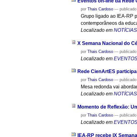
Eventos on-line da Rede
por
Thais Cardoso
—
publicado
Grupo ligado ao IEA-RP 
contemporâneos da educ
Localizado em
NOTÍCIA
X Semana Nacional do Cé
por
Thais Cardoso
—
publicado
Localizado em
EVENTO
Rede CienArtES particip
por
Thais Cardoso
—
publicado
Mesa redonda vai abordar
Localizado em
NOTÍCIA
Momento de Reflexão: Um
por
Thais Cardoso
—
publicado
Localizado em
EVENTO
IEA-RP recebe IX Semana