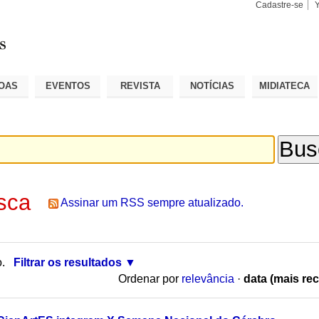
Cadastre-se
Busca
Busca
Avançad
OAS
EVENTOS
REVISTA
NOTÍCIAS
MIDIATECA
sca
Assinar um RSS sempre atualizado.
o.
Filtrar os resultados
Ordenar por
relevância
·
data (mais rec