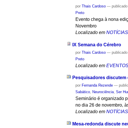
por
Thais Cardoso
—
publicado
Preto
Evento chega à nona ediç
Novembro
Localizado em
NOTÍCIA
IX Semana do Cérebro
por
Thais Cardoso
—
publicado
Preto
Localizado em
EVENTO
Pesquisadores discutem c
por
Fernanda Rezende
—
publi
Sabático
,
Neurociência
,
Ser H
Seminário é organizado p
no dia 26 de novembro, à
Localizado em
NOTÍCIA
Mesa-redonda discute ne