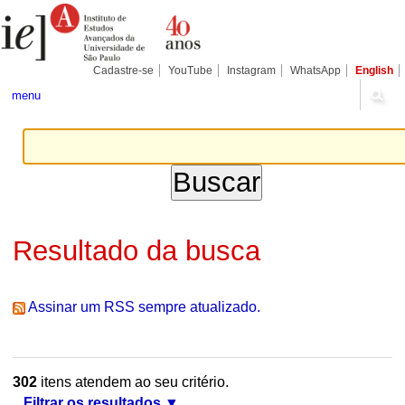
Ir
Ferramentas
Seções
para
Pessoais
o
conteúdo.
|
Cadastre-se
YouTube
Instagram
WhatsApp
English
Ir
para
menu
a
navegação
Resultado da busca
Assinar um RSS sempre atualizado.
302
itens atendem ao seu critério.
Filtrar os resultados