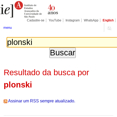
Ir
Ferramentas
Seções
para
Pessoais
o
conteúdo.
|
Cadastre-se
YouTube
Instagram
WhatsApp
English
Ir
para
menu
a
navegação
Resultado da busca por
plonski
Assinar um RSS sempre atualizado.