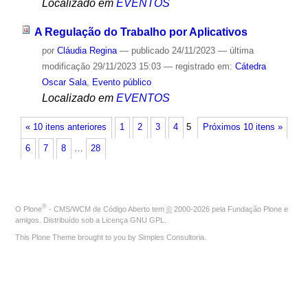
Localizado em
EVENTOS
A Regulação do Trabalho por Aplicativos
por
Cláudia Regina
—
publicado
24/11/2023
—
última
modificação
29/11/2023 15:03
— registrado em:
Cátedra
Oscar Sala
,
Evento público
Localizado em
EVENTOS
« 10 itens anteriores
1
2
3
4
5
Próximos 10 itens »
6
7
8
…
28
®
O
Plone
- CMS/WCM de Código Aberto
tem
©
2000-2026 pela
Fundação Plone
e
amigos. Distribuído sob a
Licença GNU GPL
.
This Plone Theme brought to you by
Simples Consultoria
.