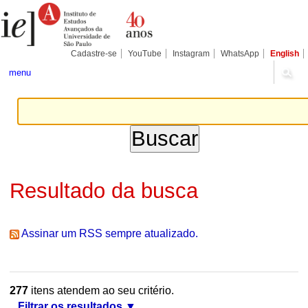
Ir
Ferramentas
Seções
para
Pessoais
o
conteúdo.
|
Cadastre-se
YouTube
Instagram
WhatsApp
English
Ir
para
menu
a
navegação
Resultado da busca
Assinar um RSS sempre atualizado.
277
itens atendem ao seu critério.
Filtrar os resultados