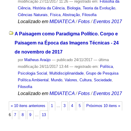
modificação
27/11/2017 11:26
— registrado em:
Filosofia da
Ciência
,
História da Ciência
,
Biologia
,
Teoria da Evolução
,
Ciências Naturais
,
Física
,
Abstração
,
Filosofia
Localizado em
MIDIATECA
/
Fotos
/
Eventos 2017
A Paisagem como Paradigma Político. Corpo e
Paisagem na Época das Imagens Técnicas - 24
de novembro de 2017
por
Matheus Araújo
—
publicado
24/11/2017
—
última
modificação
24/11/2017 13:44
— registrado em:
Política
,
Psicologia Social
,
Multidisciplinaridade
,
Grupo de Pesquisa
Política Ambiental
,
Mundo
,
Valores
,
Cultura
,
Sociedade
,
Filosofia
Localizado em
MIDIATECA
/
Fotos
/
Eventos 2017
« 10 itens anteriores
1
…
3
4
5
Próximos 10 itens »
6
7
8
9
…
13