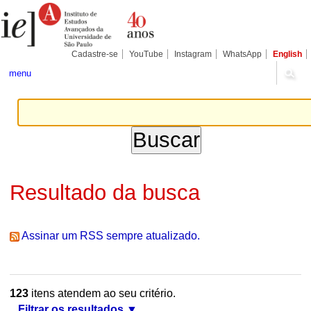
Ir
Ferramentas
Seções
para
Pessoais
o
conteúdo.
|
Cadastre-se
YouTube
Instagram
WhatsApp
English
Ir
para
menu
a
navegação
Resultado da busca
Assinar um RSS sempre atualizado.
123
itens atendem ao seu critério.
Filtrar os resultados