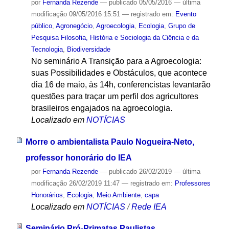
por
Fernanda Rezende
—
publicado
05/05/2016
—
última
modificação
09/05/2016 15:51
— registrado em:
Evento
público
,
Agronegócio
,
Agroecologia
,
Ecologia
,
Grupo de
Pesquisa Filosofia, História e Sociologia da Ciência e da
Tecnologia
,
Biodiversidade
No seminário A Transição para a Agroecologia:
suas Possibilidades e Obstáculos, que acontece
dia 16 de maio, às 14h, conferencistas levantarão
questões para traçar um perfil dos agricultores
brasileiros engajados na agroecologia.
Localizado em
NOTÍCIAS
Morre o ambientalista Paulo Nogueira-Neto,
professor honorário do IEA
por
Fernanda Rezende
—
publicado
26/02/2019
—
última
modificação
26/02/2019 11:47
— registrado em:
Professores
Honorários
,
Ecologia
,
Meio Ambiente
,
capa
Localizado em
NOTÍCIAS
/
Rede IEA
Seminário Pró-Primatas Paulistas