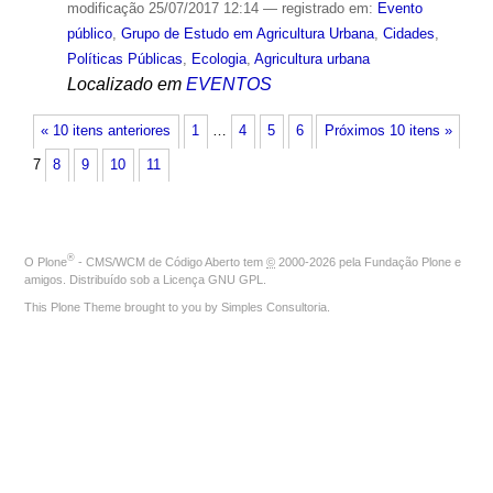
modificação
25/07/2017 12:14
— registrado em:
Evento
público
,
Grupo de Estudo em Agricultura Urbana
,
Cidades
,
Políticas Públicas
,
Ecologia
,
Agricultura urbana
Localizado em
EVENTOS
« 10 itens anteriores
1
…
4
5
6
Próximos 10 itens »
7
8
9
10
11
®
O
Plone
- CMS/WCM de Código Aberto
tem
©
2000-2026 pela
Fundação Plone
e
amigos. Distribuído sob a
Licença GNU GPL
.
This Plone Theme brought to you by
Simples Consultoria
.