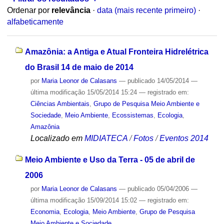
Ordenar por
relevância
·
data (mais recente primeiro)
·
alfabeticamente
Amazônia: a Antiga e Atual Fronteira Hidrelétrica
do Brasil 14 de maio de 2014
por
Maria Leonor de Calasans
—
publicado
14/05/2014
—
última modificação
15/05/2014 15:24
— registrado em:
Ciências Ambientais
,
Grupo de Pesquisa Meio Ambiente e
Sociedade
,
Meio Ambiente
,
Ecossistemas
,
Ecologia
,
Amazônia
Localizado em
MIDIATECA
/
Fotos
/
Eventos 2014
Meio Ambiente e Uso da Terra - 05 de abril de
2006
por
Maria Leonor de Calasans
—
publicado
05/04/2006
—
última modificação
15/09/2014 15:02
— registrado em:
Economia
,
Ecologia
,
Meio Ambiente
,
Grupo de Pesquisa
Meio Ambiente e Sociedade