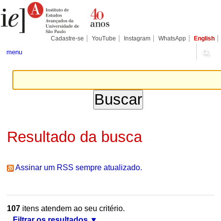
Ir
Ferramentas
Seções
para
Pessoais
o
conteúdo.
|
Cadastre-se
YouTube
Instagram
WhatsApp
English
Ir
para
menu
a
navegação
Resultado da busca
Assinar um RSS sempre atualizado.
107
itens atendem ao seu critério.
Filtrar os resultados