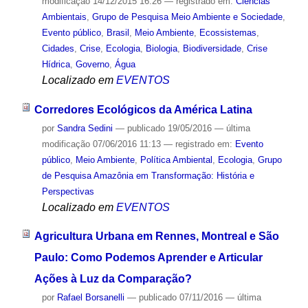
modificação
14/12/2015 16:26
— registrado em:
Ciências
Ambientais
,
Grupo de Pesquisa Meio Ambiente e Sociedade
,
Evento público
,
Brasil
,
Meio Ambiente
,
Ecossistemas
,
Cidades
,
Crise
,
Ecologia
,
Biologia
,
Biodiversidade
,
Crise
Hídrica
,
Governo
,
Água
Localizado em
EVENTOS
Corredores Ecológicos da América Latina
por
Sandra Sedini
—
publicado
19/05/2016
—
última
modificação
07/06/2016 11:13
— registrado em:
Evento
público
,
Meio Ambiente
,
Política Ambiental
,
Ecologia
,
Grupo
de Pesquisa Amazônia em Transformação: História e
Perspectivas
Localizado em
EVENTOS
Agricultura Urbana em Rennes, Montreal e São
Paulo: Como Podemos Aprender e Articular
Ações à Luz da Comparação?
por
Rafael Borsanelli
—
publicado
07/11/2016
—
última