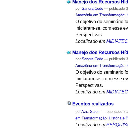
Manejo dos Recursos Hídr
por
Sandra Codo
—
publicado
3
Amazônia em Transformação: Hi
O objetivo do seminário f
iniciaram-se, com esse e
Perspectivas.
Localizado em
MIDIATE
Manejo dos Recursos Hídr
por
Sandra Codo
—
publicado
3
Amazônia em Transformação: Hi
O objetivo do seminário f
iniciaram-se, com esse e
Perspectivas.
Localizado em
MIDIATE
Eventos realizados
por
Aziz Salem
—
publicado
29
em Transformação: História e 
Localizado em
PESQUIS