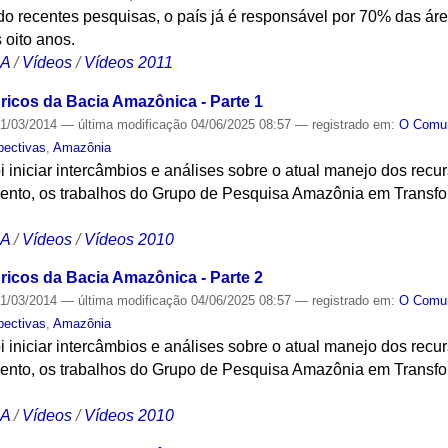
o recentes pesquisas, o país já é responsável por 70% das ár
 oito anos.
CA
/
Vídeos
/
Vídeos 2011
icos da Bacia Amazônica - Parte 1
1/03/2014
—
última modificação
04/06/2025 08:57
— registrado em:
O Com
pectivas
,
Amazônia
oi iniciar intercâmbios e análises sobre o atual manejo dos rec
vento, os trabalhos do Grupo de Pesquisa Amazônia em Transfo
CA
/
Vídeos
/
Vídeos 2010
icos da Bacia Amazônica - Parte 2
1/03/2014
—
última modificação
04/06/2025 08:57
— registrado em:
O Com
pectivas
,
Amazônia
oi iniciar intercâmbios e análises sobre o atual manejo dos rec
vento, os trabalhos do Grupo de Pesquisa Amazônia em Transfo
CA
/
Vídeos
/
Vídeos 2010