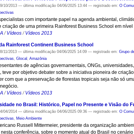
9/10/2013
—
última modificação
04/06/2025 13:44
— registrado em:
O Com
pectivas
specialistas com importante papel na agenda ambiental, climát
e criação de uma primeira Rainforest Business School em nível
CA
/
Vídeos
/
Vídeos 2013
da Rainforest Continent Business School
8/11/2013
—
última modificação
04/06/2025 14:09
— registrado em:
Grupo d
pectivas
,
Glocal
,
Amazônia
resentantes de agências governamentais, ONGs, universidades
s, teve por objetivo debater sobre a iniciativa pioneira de criaçã
er com que a preservação de florestas tropicais seja não só um
negócio.
CA
/
Vídeos
/
Vídeos 2013
idade no Brasil: Histórico, Papel no Presente e Visão do F
4/04/2014
—
última modificação
04/06/2025 09:36
— registrado em:
O Com
pectivas
,
Meio Ambiente
ericano Russell Mittermeier, presidente da organização ambien
ue, nesta conferência, sobre o momento atual do Brasil no cenár