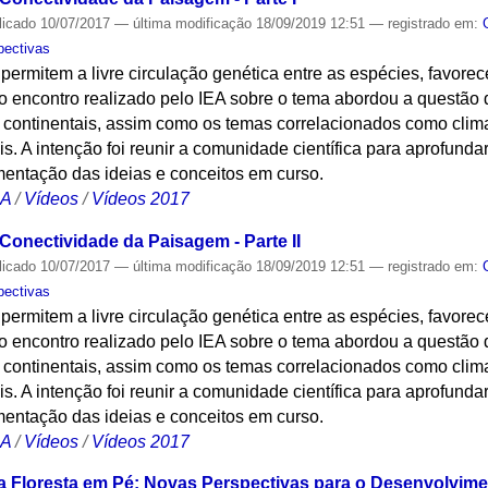
licado
10/07/2017
—
última modificação
18/09/2019 12:51
— registrado em:
pectivas
permitem a livre circulação genética entre as espécies, favore
o encontro realizado pelo IEA sobre o tema abordou a questão 
continentais, assim como os temas correlacionados como clima,
is. A intenção foi reunir a comunidade científica para aprofunda
entação das ideias e conceitos em curso.
CA
/
Vídeos
/
Vídeos 2017
Conectividade da Paisagem - Parte II
licado
10/07/2017
—
última modificação
18/09/2019 12:51
— registrado em:
pectivas
permitem a livre circulação genética entre as espécies, favore
o encontro realizado pelo IEA sobre o tema abordou a questão 
continentais, assim como os temas correlacionados como clima,
is. A intenção foi reunir a comunidade científica para aprofunda
entação das ideias e conceitos em curso.
CA
/
Vídeos
/
Vídeos 2017
a Floresta em Pé: Novas Perspectivas para o Desenvolvi