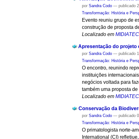
por
Sandra Codo
—
publicado
2
Transformação: História e Pers
Evento reuniu grupo de e
construção de proposta d
Localizado em
MIDIATE
Apresentação do projeto 
por
Sandra Codo
—
publicado
1
Transformação: História e Pers
O encontro, reunindo rep
instituições internacionai
negócios voltada para faz
também uma proposta de 
Localizado em
MIDIATE
Conservação da Biodivers
por
Sandra Codo
—
publicado
0
Transformação: História e Pers
O primatologista norte-am
International (CI) refleti