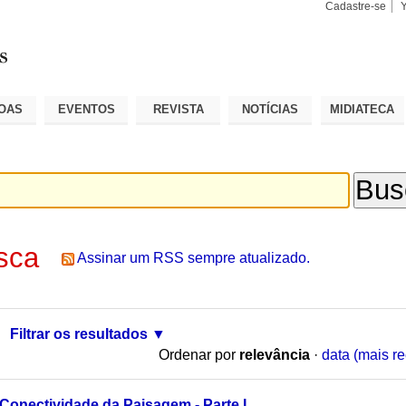
Cadastre-se
Busca
Busca
Avançad
OAS
EVENTOS
REVISTA
NOTÍCIAS
MIDIATECA
sca
Assinar um RSS sempre atualizado.
Filtrar os resultados
Ordenar por
relevância
·
data (mais re
Conectividade da Paisagem - Parte I