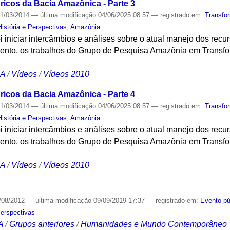
icos da Bacia Amazônica - Parte 3
1/03/2014
—
última modificação
04/06/2025 08:57
— registrado em:
Transfo
stória e Perspectivas
,
Amazônia
oi iniciar intercâmbios e análises sobre o atual manejo dos rec
vento, os trabalhos do Grupo de Pesquisa Amazônia em Transfo
CA
/
Vídeos
/
Vídeos 2010
icos da Bacia Amazônica - Parte 4
1/03/2014
—
última modificação
04/06/2025 08:57
— registrado em:
Transfo
stória e Perspectivas
,
Amazônia
oi iniciar intercâmbios e análises sobre o atual manejo dos rec
vento, os trabalhos do Grupo de Pesquisa Amazônia em Transfo
CA
/
Vídeos
/
Vídeos 2010
/08/2012
—
última modificação
09/09/2019 17:37
— registrado em:
Evento pú
Perspectivas
A
/
Grupos anteriores
/
Humanidades e Mundo Contemporâneo