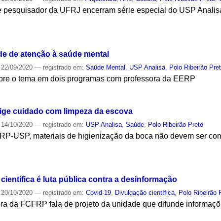
 pesquisador da UFRJ encerram série especial do USP Analis
S
de de atenção à saúde mental
22/09/2020
— registrado em:
Saúde Mental
,
USP Analisa
,
Polo Ribeirão Pre
bre o tema em dois programas com professora da EERP
S
exige cuidado com limpeza da escova
14/10/2020
— registrado em:
USP Analisa
,
Saúde
,
Polo Ribeirão Preto
P-USP, materiais de higienização da boca não devem ser comp
S
científica é luta pública contra a desinformação
20/10/2020
— registrado em:
Covid-19
,
Divulgação científica
,
Polo Ribeirão 
ra da FCFRP fala de projeto da unidade que difunde informaç