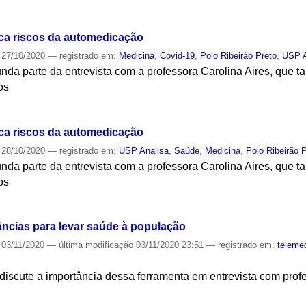
S
a riscos da automedicação
27/10/2020
— registrado em:
Medicina
,
Covid-19
,
Polo Ribeirão Preto
,
USP A
nda parte da entrevista com a professora Carolina Aires, que 
os
S
a riscos da automedicação
28/10/2020
— registrado em:
USP Analisa
,
Saúde
,
Medicina
,
Polo Ribeirão 
nda parte da entrevista com a professora Carolina Aires, que 
os
S
âncias para levar saúde à população
03/11/2020
—
última modificação
03/11/2020 23:51
— registrado em:
teleme
discute a importância dessa ferramenta em entrevista com pro
S