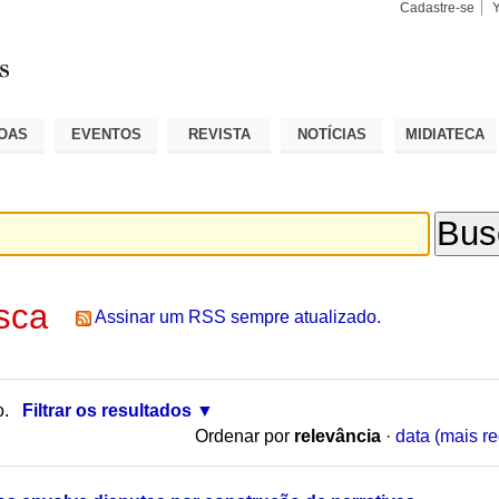
Cadastre-se
Busca
Busca
Avançad
OAS
EVENTOS
REVISTA
NOTÍCIAS
MIDIATECA
sca
Assinar um RSS sempre atualizado.
o.
Filtrar os resultados
Ordenar por
relevância
·
data (mais re