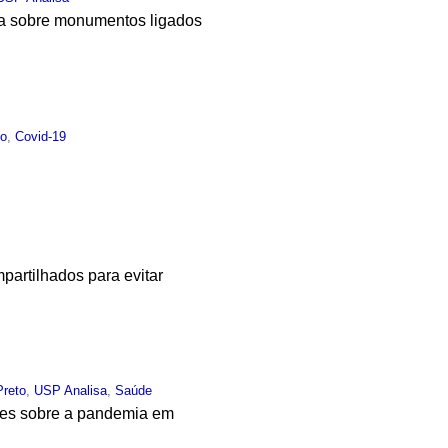
a sobre monumentos ligados
to
,
Covid-19
artilhados para evitar
Preto
,
USP Analisa
,
Saúde
ões sobre a pandemia em