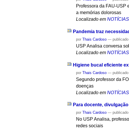
Professora da FAU-USP e
a memórias dolorosas
Localizado em
NOTÍCIA
Pandemia traz necessida
por
Thais Cardoso
—
publicado
USP Analisa conversa so
Localizado em
NOTÍCIA
Higiene bucal eficiente 
por
Thais Cardoso
—
publicado
Segundo professor da FOR
doenças
Localizado em
NOTÍCIA
Para docente, divulgação 
por
Thais Cardoso
—
publicado
No USP Analisa, professo
redes sociais