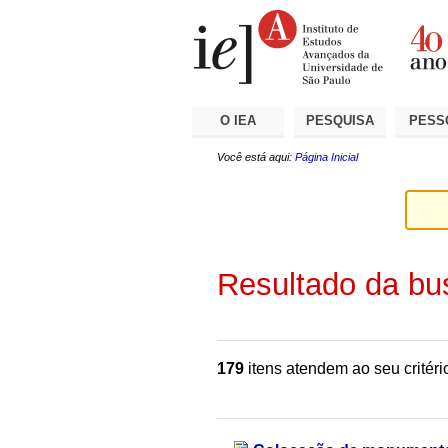
Ir
Ferramentas
Seções
para
Pessoais
o
conteúdo.
|
Ir
para
a
O IEA
PESQUISA
PESS
navegação
Você está aqui:
Página Inicial
Resultado da bu
179
itens atendem ao seu critéri