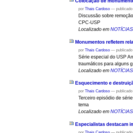
Colocação de monumentos
por
Thais Cardoso
—
publicado
Discussão sobre remoção 
CPC-USP
Localizado em
NOTÍCIA
Monumentos refletem rel
por
Thais Cardoso
—
publicado
Série especial do USP An
traumáticos para alguns 
Localizado em
NOTÍCIA
Esquecimento e destruiçã
por
Thais Cardoso
—
publicado
Terceiro episódio de sér
tema
Localizado em
NOTÍCIA
Especialistas destacam i
por
Thais Cardoso
—
publicado