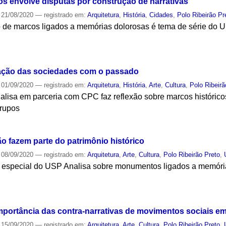
 envolve disputas por construção de narrativas
21/08/2020
— registrado em:
Arquitetura
,
História
,
Cidades
,
Polo Ribeirão Pr
de marcos ligados a memórias dolorosas é tema de série do 
S
ação das sociedades com o passado
01/09/2020
— registrado em:
Arquitetura
,
História
,
Arte
,
Cultura
,
Polo Ribeirã
alisa em parceria com CPC faz reflexão sobre marcos históric
grupos
S
o fazem parte do patrimônio histórico
08/09/2020
— registrado em:
Arquitetura
,
Arte
,
Cultura
,
Polo Ribeirão Preto
,
ie especial do USP Analisa sobre monumentos ligados a memóri
S
mportância das contra-narrativas de movimentos sociais em
15/09/2020
— registrado em:
Arquitetura
,
Arte
,
Cultura
,
Polo Ribeirão Preto
,