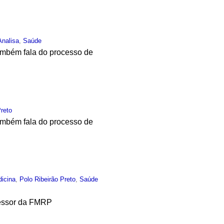
nalisa
,
Saúde
também fala do processo de
Preto
também fala do processo de
dicina
,
Polo Ribeirão Preto
,
Saúde
fessor da FMRP