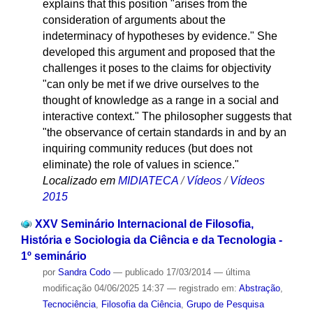
explains that this position "arises from the
consideration of arguments about the
indeterminacy of hypotheses by evidence." She
developed this argument and proposed that the
challenges it poses to the claims for objectivity
"can only be met if we drive ourselves to the
thought of knowledge as a range in a social and
interactive context." The philosopher suggests that
"the observance of certain standards in and by an
inquiring community reduces (but does not
eliminate) the role of values ​​in science."
Localizado em
MIDIATECA
/
Vídeos
/
Vídeos
2015
XXV Seminário Internacional de Filosofia,
História e Sociologia da Ciência e da Tecnologia -
1º seminário
por
Sandra Codo
—
publicado
17/03/2014
—
última
modificação
04/06/2025 14:37
— registrado em:
Abstração
,
Tecnociência
,
Filosofia da Ciência
,
Grupo de Pesquisa