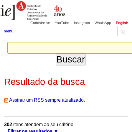
Ir
Ferramentas
Seções
para
Pessoais
o
conteúdo.
|
Cadastre-se
YouTube
Instagram
WhatsApp
English
Ir
para
menu
a
navegação
Resultado da busca
Assinar um RSS sempre atualizado.
302
itens atendem ao seu critério.
Filtrar os resultados