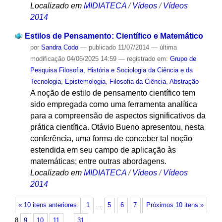
Localizado em
MIDIATECA
/
Vídeos
/
Vídeos
2014
Estilos de Pensamento: Científico e Matemático
por
Sandra Codo
—
publicado
11/07/2014
—
última
modificação
04/06/2025 14:59
— registrado em:
Grupo de
Pesquisa Filosofia, História e Sociologia da Ciência e da
Tecnologia
,
Epistemologia
,
Filosofia da Ciência
,
Abstração
A noção de estilo de pensamento científico tem
sido empregada como uma ferramenta analítica
para a compreensão de aspectos significativos da
prática científica. Otávio Bueno apresentou, nesta
conferência, uma forma de conceber tal noção
estendida em seu campo de aplicação às
matemáticas; entre outras abordagens.
Localizado em
MIDIATECA
/
Vídeos
/
Vídeos
2014
« 10 itens anteriores
1
…
5
6
7
Próximos 10 itens »
8
9
10
11
…
31