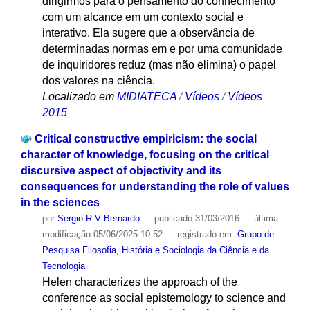
dirigirmos para o pensamento do conhecimento
com um alcance em um contexto social e
interativo. Ela sugere que a observância de
determinadas normas em e por uma comunidade
de inquiridores reduz (mas não elimina) o papel
dos valores na ciência.
Localizado em
MIDIATECA
/
Vídeos
/
Vídeos
2015
Critical constructive empiricism: the social
character of knowledge, focusing on the critical
discursive aspect of objectivity and its
consequences for understanding the role of values
in the sciences
por
Sergio R V Bernardo
—
publicado
31/03/2016
—
última
modificação
05/06/2025 10:52
— registrado em:
Grupo de
Pesquisa Filosofia, História e Sociologia da Ciência e da
Tecnologia
Helen characterizes the approach of the
conference as social epistemology to science and