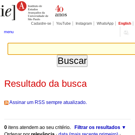
Ir
Ferramentas
para
Pessoais
o
conteúdo.
|
Cadastre-se
YouTube
Instagram
WhatsApp
English
Ir
para
menu
a
navegação
Resultado da busca
Assinar um RSS sempre atualizado.
0
itens atendem ao seu critério.
Filtrar os resultados
Ordenar por
relevância
·
data (mais recente primeiro)
·