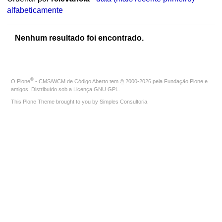
alfabeticamente
Nenhum resultado foi encontrado.
®
O
Plone
- CMS/WCM de Código Aberto
tem
©
2000-2026 pela
Fundação Plone
e
amigos. Distribuído sob a
Licença GNU GPL
.
This Plone Theme brought to you by
Simples Consultoria
.