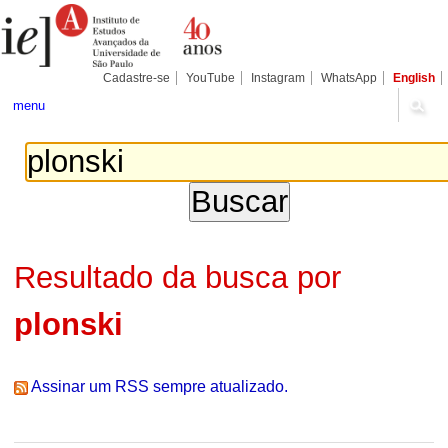
Ir
Ferramentas
Seções
para
Pessoais
o
conteúdo.
|
Cadastre-se
YouTube
Instagram
WhatsApp
English
Ir
para
menu
a
navegação
Resultado da busca por
plonski
Assinar um RSS sempre atualizado.