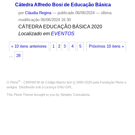
Cátedra Alfredo Bosi de Educação Básica
por
Cláudia Regina
—
publicado
06/06/2024
—
última
modificação
06/06/2024 16:30
CÁTEDRA EDUCAÇÃO BÁSICA 2020
Localizado em
EVENTOS
« 10 itens anteriores
1
2
3
4
5
Próximos 10 itens »
…
28
®
O
Plone
- CMS/WCM de Código Aberto
tem
©
2000-2026 pela
Fundação Plone
e
amigos. Distribuído sob a
Licença GNU GPL
.
This Plone Theme brought to you by
Simples Consultoria
.