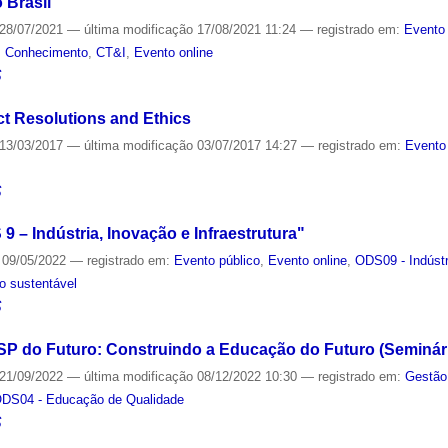
 Brasil
28/07/2021
—
última modificação
17/08/2021 11:24
— registrado em:
Evento 
,
Conhecimento
,
CT&I
,
Evento online
S
ct Resolutions and Ethics
13/03/2017
—
última modificação
03/07/2017 14:27
— registrado em:
Evento
S
 – Indústria, Inovação e Infraestrutura"
09/05/2022
— registrado em:
Evento público
,
Evento online
,
ODS09 - Indústr
o sustentável
S
P do Futuro: Construindo a Educação do Futuro (Seminári
21/09/2022
—
última modificação
08/12/2022 10:30
— registrado em:
Gestão
DS04 - Educação de Qualidade
S