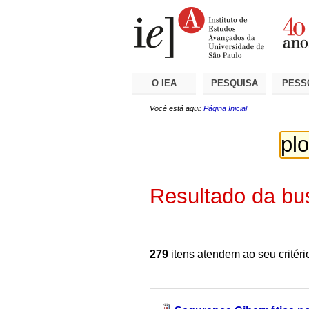
Ir
Ferramentas
Seções
para
Pessoais
o
conteúdo.
|
Ir
para
a
O IEA
PESQUISA
PESS
navegação
Você está aqui:
Página Inicial
Resultado da bu
279
itens atendem ao seu critéri