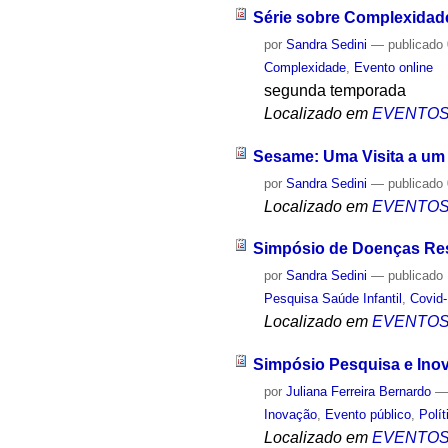
Série sobre Complexidade
por
Sandra Sedini
—
publicado
Complexidade
,
Evento online
segunda temporada
Localizado em
EVENTO
Sesame: Uma Visita a um
por
Sandra Sedini
—
publicado
Localizado em
EVENTO
Simpósio de Doenças Res
por
Sandra Sedini
—
publicado
Pesquisa Saúde Infantil
,
Covid
Localizado em
EVENTO
Simpósio Pesquisa e Inov
por
Juliana Ferreira Bernardo
Inovação
,
Evento público
,
Polí
Localizado em
EVENTO