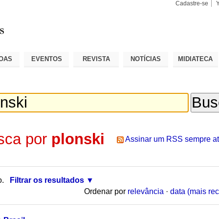
Cadastre-se
Busca
Busca
Avançad
OAS
EVENTOS
REVISTA
NOTÍCIAS
MIDIATECA
sca por
plonski
Assinar um RSS sempre at
o.
Filtrar os resultados
Ordenar por
relevância
·
data (mais rec