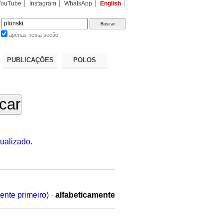
YouTube
Instagram
WhatsApp
English
apenas nesta seção
a…
PUBLICAÇÕES
POLOS
ualizado.
ente primeiro)
·
alfabeticamente