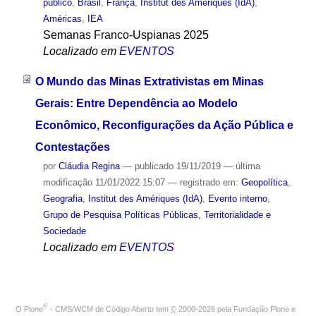
público
,
Brasil
,
França
,
Institut des Amériques (IdA)
,
Américas
,
IEA
Semanas Franco-Uspianas 2025
Localizado em
EVENTOS
O Mundo das Minas Extrativistas em Minas
Gerais: Entre Dependência ao Modelo
Econômico, Reconfigurações da Ação Pública e
Contestações
por
Cláudia Regina
—
publicado
19/11/2019
—
última
modificação
11/01/2022 15:07
— registrado em:
Geopolítica
,
Geografia
,
Institut des Amériques (IdA)
,
Evento interno
,
Grupo de Pesquisa Políticas Públicas, Territorialidade e
Sociedade
Localizado em
EVENTOS
®
O
Plone
- CMS/WCM de Código Aberto
tem
©
2000-2026 pela
Fundação Plone
e