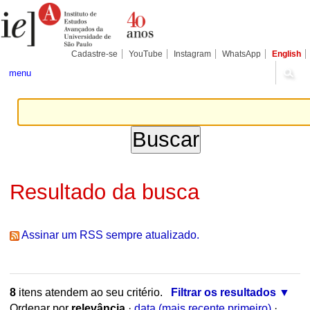
Ir
Ferramentas
Seções
para
Pessoais
o
conteúdo.
|
Cadastre-se
YouTube
Instagram
WhatsApp
English
Ir
para
menu
a
navegação
Resultado da busca
Assinar um RSS sempre atualizado.
8
itens atendem ao seu critério.
Filtrar os resultados
Ordenar por
relevância
·
data (mais recente primeiro)
·