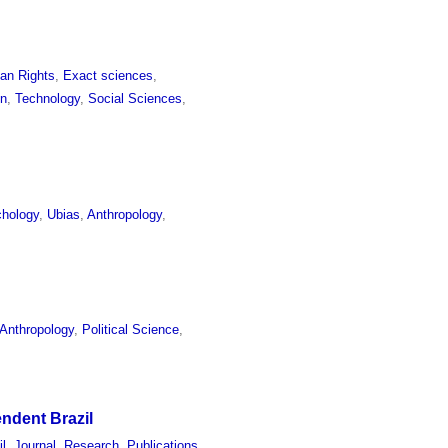
an Rights
,
Exact sciences
,
on
,
Technology
,
Social Sciences
,
hology
,
Ubias
,
Anthropology
,
Anthropology
,
Political Science
,
ndent Brazil
il
,
Journal
,
Research
,
Publications
,