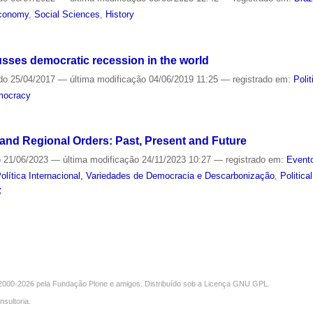
conomy
,
Social Sciences
,
History
usses democratic recession in the world
do
25/04/2017
—
última modificação
04/06/2019 11:25
— registrado em:
Polit
emocracy
and Regional Orders: Past, Present and Future
o
21/06/2023
—
última modificação
24/11/2023 10:27
— registrado em:
Evento
lítica Internacional, Variedades de Democracia e Descarbonização
,
Politica
S
000-2026 pela
Fundação Plone
e amigos. Distribuído sob a
Licença GNU GPL
.
nsultoria
.