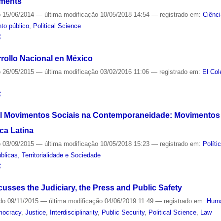
nments
o
15/06/2014
—
última modificação
10/05/2018 14:54
— registrado em:
Ciênci
to público
,
Political Science
S
rrollo Nacional en México
o
26/05/2015
—
última modificação
03/02/2016 11:06
— registrado em:
El Col
S
al Movimentos Sociais na Contemporaneidade: Movimentos 
ica Latina
o
03/09/2015
—
última modificação
10/05/2018 15:23
— registrado em:
Políti
licas, Territorialidade e Sociedade
S
cusses the Judiciary, the Press and Public Safety
do
09/11/2015
—
última modificação
04/06/2019 11:49
— registrado em:
Huma
mocracy
,
Justice
,
Interdisciplinarity
,
Public Security
,
Political Science
,
Law