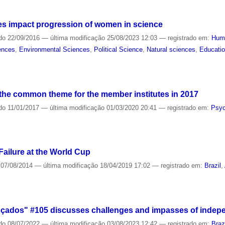
es impact progression of women in science
do
22/09/2016
—
última modificação
25/08/2023 12:03
— registrado em:
Hum
ences
,
Environmental Sciences
,
Political Science
,
Natural sciences
,
Educati
the common theme for the member institutes in 2017
do
11/01/2017
—
última modificação
01/03/2020 20:41
— registrado em:
Psyc
e
 Failure at the World Cup
07/08/2014
—
última modificação
18/04/2019 17:02
— registrado em:
Brazil
,
çados" #105 discusses challenges and impasses of indepe
do
08/07/2022
—
última modificação
03/08/2023 12:42
— registrado em:
Braz