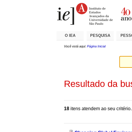
Ir
Ferramentas
Seções
para
Pessoais
o
conteúdo.
|
Ir
para
a
O IEA
PESQUISA
PESS
navegação
Você está aqui:
Página Inicial
Resultado da bu
18
itens atendem ao seu critério.