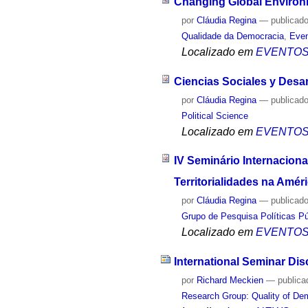
Changing Global Enviro
por
Cláudia Regina
—
publicad
Qualidade da Democracia
,
Even
Localizado em
EVENTO
Ciencias Sociales y Desa
por
Cláudia Regina
—
publicad
Political Science
Localizado em
EVENTO
IV Seminário Internacion
Territorialidades na Amér
por
Cláudia Regina
—
publicad
Grupo de Pesquisa Políticas Púb
Localizado em
EVENTO
International Seminar Dis
por
Richard Meckien
—
publica
Research Group: Quality of De