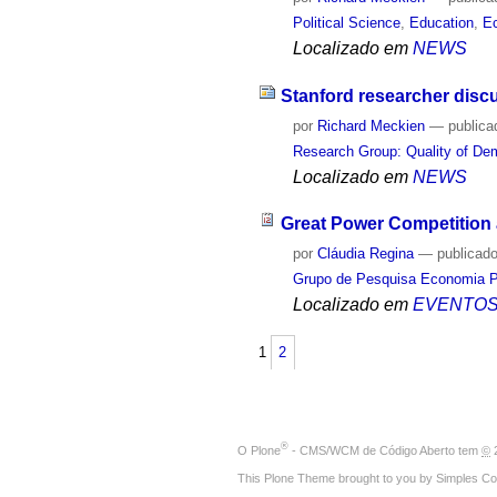
Political Science
,
Education
,
E
Localizado em
NEWS
Stanford researcher disc
por
Richard Meckien
—
publica
Research Group: Quality of D
Localizado em
NEWS
Great Power Competition 
por
Cláudia Regina
—
publicad
Grupo de Pesquisa Economia Po
Localizado em
EVENTO
1
2
®
O
Plone
- CMS/WCM de Código Aberto
tem
©
2
This Plone Theme brought to you by
Simples Co