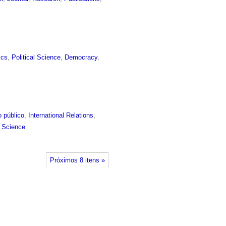
ics
,
Political Science
,
Democracy
,
 público
,
International Relations
,
l Science
Próximos 8 itens »