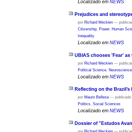
Localizado em
NEWS
Prejudices and stereotyp
por
Richard Meckien
—
publica
Citizenship
,
Power
,
Human Sci
Inequality
Localizado em
NEWS
UBIAS chooses 'Fear' as 
por
Richard Meckien
—
publica
Political Science
,
Neuroscienc
Localizado em
NEWS
Reflecting on the Brazil’s
por
Mauro Bellesa
—
publicado
Politics
,
Social Sciences
Localizado em
NEWS
Dossier of "Estudos Avan
por
Richard Meckien
—
publica