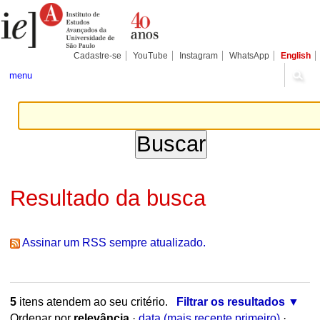
Ir
Ferramentas
Seções
para
Pessoais
o
conteúdo.
|
Cadastre-se
YouTube
Instagram
WhatsApp
English
Ir
para
menu
a
navegação
Resultado da busca
Assinar um RSS sempre atualizado.
5
itens atendem ao seu critério.
Filtrar os resultados
Ordenar por
relevância
·
data (mais recente primeiro)
·