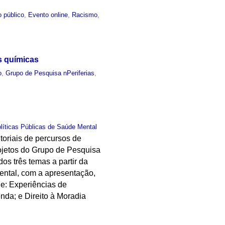
 público
,
Evento online
,
Racismo
,
s químicas
o
,
Grupo de Pesquisa nPeriferias
,
olíticas Públicas de Saúde Mental
toriais de percursos de
rojetos do Grupo de Pesquisa
os três temas a partir da
ental, com a apresentação,
e: Experiências de
nda; e Direito à Moradia