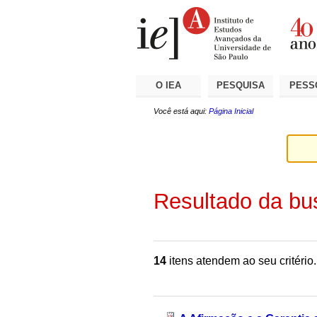
Ir
Ferramentas
Seções
para
Pessoais
o
conteúdo.
|
Ir
para
a
O IEA
PESQUISA
PESS
navegação
Você está aqui:
Página Inicial
Resultado da bu
14
itens atendem ao seu critério.