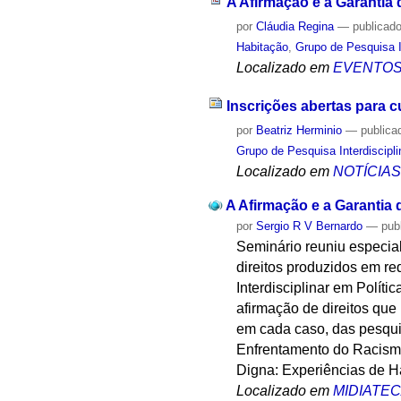
A Afirmação e a Garantia d
por
Cláudia Regina
—
publicad
Habitação
,
Grupo de Pesquisa I
Localizado em
EVENTO
Inscrições abertas para 
por
Beatriz Herminio
—
publica
Grupo de Pesquisa Interdiscipl
Localizado em
NOTÍCIA
A Afirmação e a Garantia d
por
Sergio R V Bernardo
—
pub
Seminário reuniu especial
direitos produzidos em re
Interdisciplinar em Polít
afirmação de direitos qu
em cada caso, das pesqui
Enfrentamento do Racismo;
Digna: Experiências de H
Localizado em
MIDIATE