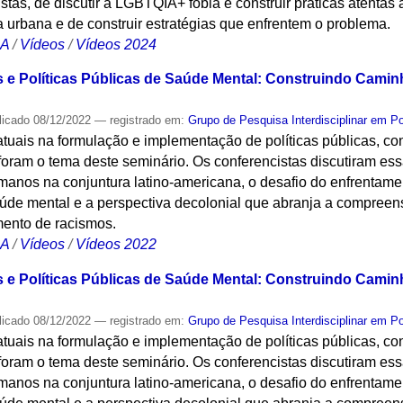
cistas, de discutir a LGBTQIA+ fobia e construir práticas atentas 
a urbana e de construir estratégias que enfrentem o problema.
CA
/
Vídeos
/
Vídeos 2024
 e Políticas Públicas de Saúde Mental: Construindo Camin
licado
08/12/2022
— registrado em:
Grupo de Pesquisa Interdisciplinar em P
atuais na formulação e implementação de políticas públicas, c
foram o tema deste seminário. Os conferencistas discutiram ess
manos na conjuntura latino-americana, o desafio do enfrentame
aúde mental e a perspectiva decolonial que abranja a compreen
ento de racismos.
CA
/
Vídeos
/
Vídeos 2022
 e Políticas Públicas de Saúde Mental: Construindo Camin
licado
08/12/2022
— registrado em:
Grupo de Pesquisa Interdisciplinar em P
atuais na formulação e implementação de políticas públicas, c
foram o tema deste seminário. Os conferencistas discutiram ess
manos na conjuntura latino-americana, o desafio do enfrentame