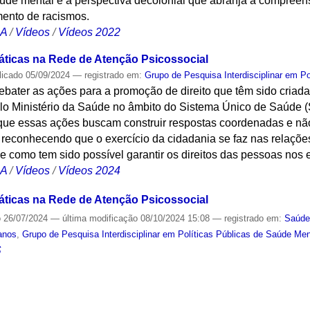
aúde mental e a perspectiva decolonial que abranja a compreen
ento de racismos.
CA
/
Vídeos
/
Vídeos 2022
áticas na Rede de Atenção Psicossocial
licado
05/09/2024
— registrado em:
Grupo de Pesquisa Interdisciplinar em P
debater as ações para a promoção de direito que têm sido cria
 pelo Ministério da Saúde no âmbito do Sistema Único de Saúde
que essas ações buscam construir respostas coordenadas e nã
 reconhecendo que o exercício da cidadania se faz nas relações 
 e como tem sido possível garantir os direitos das pessoas no
CA
/
Vídeos
/
Vídeos 2024
áticas na Rede de Atenção Psicossocial
o
26/07/2024
—
última modificação
08/10/2024 15:08
— registrado em:
Saúde
anos
,
Grupo de Pesquisa Interdisciplinar em Políticas Públicas de Saúde Men
S