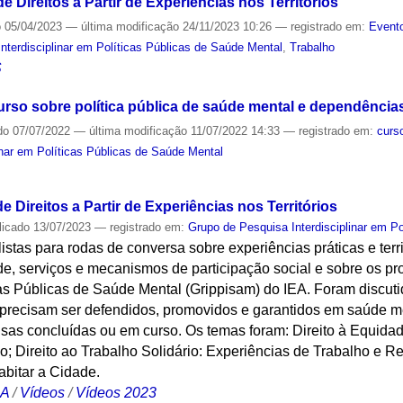
e Direitos a Partir de Experiências nos Territórios
o
05/04/2023
—
última modificação
24/11/2023 10:26
— registrado em:
Evento
nterdisciplinar em Políticas Públicas de Saúde Mental
,
Trabalho
S
curso sobre política pública de saúde mental e dependência
do
07/07/2022
—
última modificação
11/07/2022 14:33
— registrado em:
curs
inar em Políticas Públicas de Saúde Mental
S
e Direitos a Partir de Experiências nos Territórios
licado
13/07/2023
— registrado em:
Grupo de Pesquisa Interdisciplinar em P
istas para rodas de conversa sobre experiências práticas e terri
de, serviços e mecanismos de participação social e sobre os p
icas Públicas de Saúde Mental (Grippisam) do IEA. Foram discutid
e precisam ser defendidos, promovidos e garantidos em saúde m
sas concluídas ou em curso. Os temas foram: Direito à Equidad
 Direito ao Trabalho Solidário: Experiências de Trabalho e Re
abitar a Cidade.
CA
/
Vídeos
/
Vídeos 2023