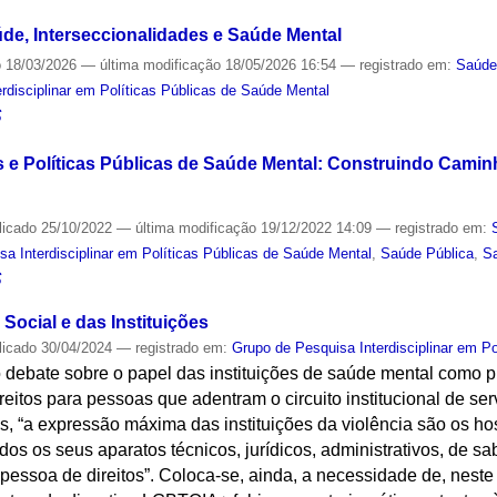
e, Interseccionalidades e Saúde Mental
o
18/03/2026
—
última modificação
18/05/2026 16:54
— registrado em:
Saúde
rdisciplinar em Políticas Públicas de Saúde Mental
S
 e Políticas Públicas de Saúde Mental: Construindo Camin
licado
25/10/2022
—
última modificação
19/12/2022 14:09
— registrado em:
a Interdisciplinar em Políticas Públicas de Saúde Mental
,
Saúde Pública
,
S
S
 Social e das Instituições
licado
30/04/2024
— registrado em:
Grupo de Pesquisa Interdisciplinar em P
 debate sobre o papel das instituições de saúde mental como p
eitos para pessoas que adentram o circuito institucional de se
 “a expressão máxima das instituições da violência são os hosp
odos os seus aparatos técnicos, jurídicos, administrativos, de 
essoa de direitos”. Coloca-se, ainda, a necessidade de, neste 