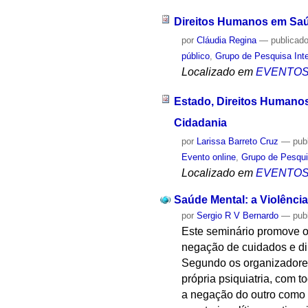
Direitos Humanos em Saúd
por
Cláudia Regina
—
publicad
público
,
Grupo de Pesquisa Inte
Localizado em
EVENTO
Estado, Direitos Humanos
Cidadania
por
Larissa Barreto Cruz
—
pub
Evento online
,
Grupo de Pesquis
Localizado em
EVENTO
Saúde Mental: a Violência
por
Sergio R V Bernardo
—
pub
Este seminário promove o
negação de cuidados e dir
Segundo os organizadores,
própria psiquiatria, com t
a negação do outro como p