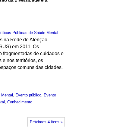
são da diversidade e a
olíticas Públicas de Saúde Mental
das na Rede de Atenção
 (SUS) em 2011. Os
o fragmentadas de cuidados e
e nos territórios, os
s espaços comuns das cidades.
 Mental
,
Evento público
,
Evento
tal
,
Conhecimento
Próximos 4 itens »