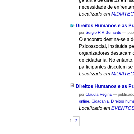
garantia de direitos em s
necessidade de enfrentam
Localizado em
MIDIATE
Direitos Humanos e as Pr
por
Sergio R V Bernardo
—
pub
O encontro destina-se a 
Psicossocial, instituída
organizadores destacam 
de cidadania. No entanto,
participantes discutem se
Localizado em
MIDIATE
Direitos Humanos e as Pr
por
Cláudia Regina
—
publicad
online
,
Cidadania
,
Direitos hum
Localizado em
EVENTO
1
2