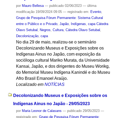
por
Mauro Bellesa
—
publicado
02/06/2023
—
última
modificação
19/09/2024 09:05
— registrado em:
Evento
,
Grupo de Pesquisa Fórum Permanente: Sistema Cultural
entre o Público e o Privado
,
Japão
,
Indígenas
,
capa Cátedra
Olavo Setubal
,
Negros
,
Cultura
,
Cátedra Olavo Setubal
,
Decolonização
,
capa
No dia 29 de maio, realizou-se o seminário
Decolonizando Museus e Exposições sobre os
Indígenas Ainus no Japão, com exposição da
socióloga cultural Mariko Murata, da Universidade
Kansai, Japão, e dos dirigentes do Museu Worikg,
do Memorial Museu Indígena Kanindé e do Museu
Afro Brasil Emanoel Araújo.
Localizado em
NOTÍCIAS
Decolonizando Museus e Exposições sobre os
Indígenas Ainus no Japão - 29/05/2023
por
Maria Leonor de Calasans
—
publicado
29/05/2023
—
registrado em:
Grupo de Pesquisa Fórum Permanente: