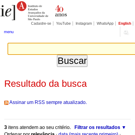
Ir
Ferramentas
Seções
para
Pessoais
o
conteúdo.
|
Cadastre-se
YouTube
Instagram
WhatsApp
English
Ir
para
menu
a
navegação
Resultado da busca
Assinar um RSS sempre atualizado.
3
itens atendem ao seu critério.
Filtrar os resultados
Ordenar por
relevância
·
data (mais recente primeiro)
·