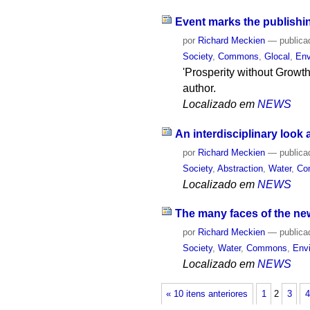
Event marks the publishin
por
Richard Meckien
—
publica
Society
,
Commons
,
Glocal
,
Env
'Prosperity without Growth 
author.
Localizado em
NEWS
An interdisciplinary look 
por
Richard Meckien
—
publica
Society
,
Abstraction
,
Water
,
Co
Localizado em
NEWS
The many faces of the new
por
Richard Meckien
—
publica
Society
,
Water
,
Commons
,
Env
Localizado em
NEWS
« 10 itens anteriores
1
2
3
4