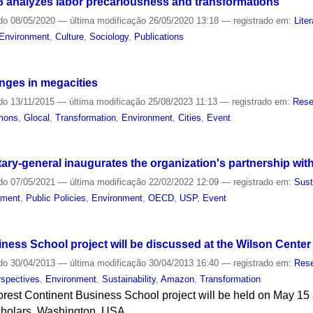
 analyzes labor precariousness and transformations
do
08/05/2020
—
última modificação
26/05/2020 13:18
— registrado em:
Lite
Environment
,
Culture
,
Sociology
,
Publications
nges in megacities
do
13/11/2015
—
última modificação
25/08/2023 11:13
— registrado em:
Rese
mons
,
Glocal
,
Transformation
,
Environment
,
Cities
,
Event
ary-general inaugurates the organization's partnership wi
do
07/05/2021
—
última modificação
22/02/2022 12:09
— registrado em:
Sust
pment
,
Public Policies
,
Environment
,
OECD
,
USP
,
Event
ness School project will be discussed at the Wilson Center
do
30/04/2013
—
última modificação
30/04/2013 16:40
— registrado em:
Res
rspectives
,
Environment
,
Sustainability
,
Amazon
,
Transformation
orest Continent Business School project will be held on May 1
Scholars, Washington, USA.