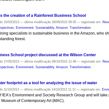
 the creation of a Rainforest Business School
do
15/03/2013
—
última modificação
28/09/2015 08:05
— registrado em:
Res
rspectives
,
Environment
,
Sustainability
,
Amazon
,
Transformation
aining specialists in sustainable business in the Amazon, who s
standing forest.
iness School project discussed at the Wilson Center
do
27/05/2013
—
última modificação
09/10/2015 12:48
— registrado em:
Res
rspectives
,
Environment
,
Sustainability
,
Amazon
,
Transformation
r footprint as a tool for analyzing the issue of water
do
11/10/2013
—
última modificação
14/10/2013 11:12
— registrado em:
Envi
e of IEA's Environment and Society Research Group and will take
's Museum of Contemporary Art (MAC).