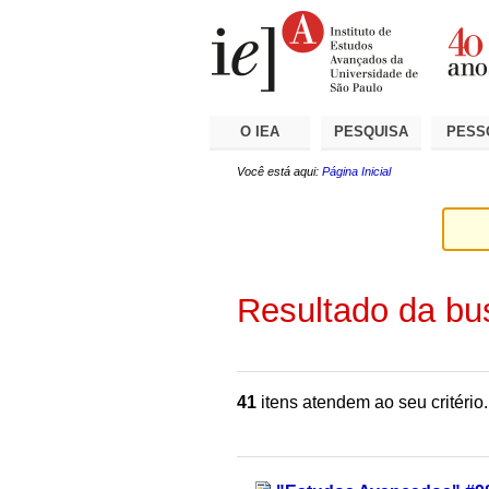
Ir
Ferramentas
Seções
para
Pessoais
o
conteúdo.
|
Ir
para
a
O IEA
PESQUISA
PESS
navegação
Você está aqui:
Página Inicial
Resultado da bu
41
itens atendem ao seu critério.