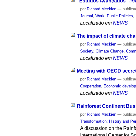
"Estudos Avançados" #98
por
Richard Meckien
—
publica
Journal
,
Work
,
Public Policies
,
Localizado em
NEWS
The impact of climate cha
por
Richard Meckien
—
publica
Society
,
Climate Change
,
Com
Localizado em
NEWS
Meeting with OECD secret
por
Richard Meckien
—
publica
Cooperation
,
Economic develo
Localizado em
NEWS
Rainforest Continent Busi
por
Richard Meckien
—
publica
Transformation: History and Pe
A discussion on the Rainf
International Center for 