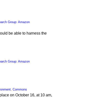
earch Group: Amazon
hould be able to harness the
earch Group: Amazon
ronment
,
Commons
 place on October 16, at 10 am,