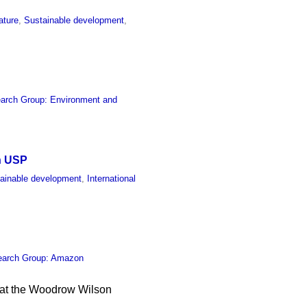
rature
,
Sustainable development
,
arch Group: Environment and
th USP
ainable development
,
International
earch Group: Amazon
5 at the Woodrow Wilson