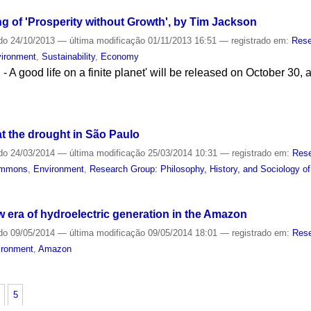
g of 'Prosperity without Growth', by Tim Jackson
do
24/10/2013
—
última modificação
01/11/2013 16:51
— registrado em:
Rese
ironment
,
Sustainability
,
Economy
- A good life on a finite planet' will be released on October 30, 
at the drought in São Paulo
do
24/03/2014
—
última modificação
25/03/2014 10:31
— registrado em:
Rese
mmons
,
Environment
,
Research Group: Philosophy, History, and Sociology o
 era of hydroelectric generation in the Amazon
do
09/05/2014
—
última modificação
09/05/2014 18:01
— registrado em:
Rese
ironment
,
Amazon
5