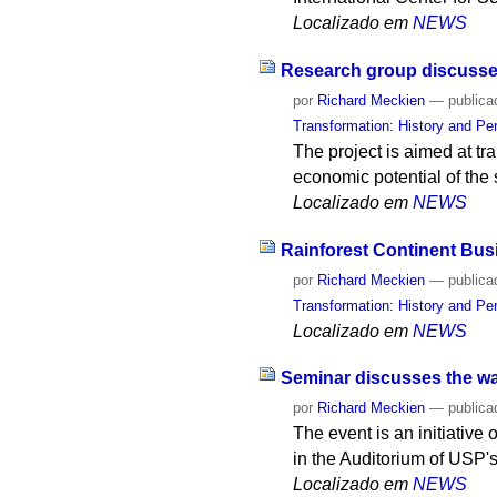
Localizado em
NEWS
Research group discusses
por
Richard Meckien
—
publica
Transformation: History and Pe
The project is aimed at tr
economic potential of the 
Localizado em
NEWS
Rainforest Continent Bus
por
Richard Meckien
—
publica
Transformation: History and Pe
Localizado em
NEWS
Seminar discusses the wate
por
Richard Meckien
—
publica
The event is an initiativ
in the Auditorium of USP
Localizado em
NEWS