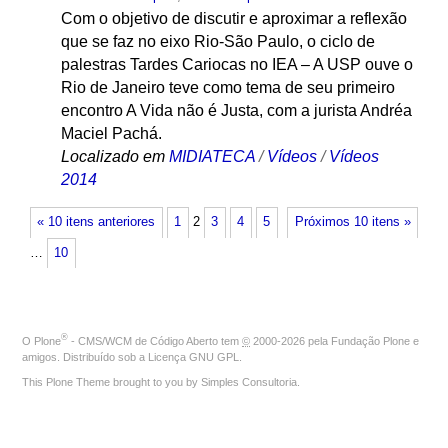
Com o objetivo de discutir e aproximar a reflexão
que se faz no eixo Rio-São Paulo, o ciclo de
palestras Tardes Cariocas no IEA – A USP ouve o
Rio de Janeiro teve como tema de seu primeiro
encontro A Vida não é Justa, com a jurista Andréa
Maciel Pachá.
Localizado em
MIDIATECA
/
Vídeos
/
Vídeos
2014
« 10 itens anteriores
1
2
3
4
5
Próximos 10 itens »
…
10
®
O
Plone
- CMS/WCM de Código Aberto
tem
©
2000-2026 pela
Fundação Plone
e
amigos. Distribuído sob a
Licença GNU GPL
.
This Plone Theme brought to you by
Simples Consultoria
.