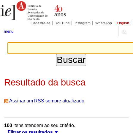
Ir
Ferramentas
Seções
para
Pessoais
o
conteúdo.
|
Cadastre-se
YouTube
Instagram
WhatsApp
English
Ir
para
menu
a
navegação
Resultado da busca
Assinar um RSS sempre atualizado.
100
itens atendem ao seu critério.
Filtrar os resultados