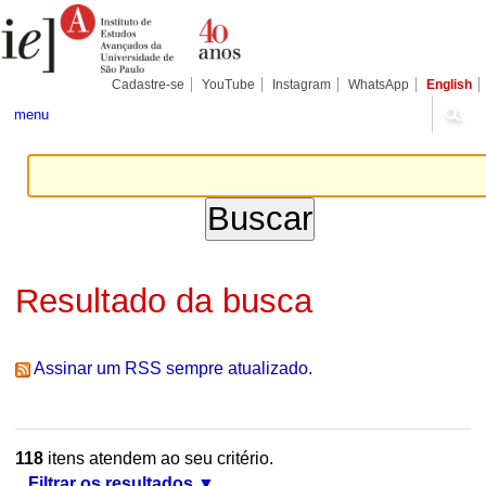
Ir
Ferramentas
Seções
para
Pessoais
o
conteúdo.
|
Cadastre-se
YouTube
Instagram
WhatsApp
English
Ir
para
menu
a
navegação
Resultado da busca
Assinar um RSS sempre atualizado.
118
itens atendem ao seu critério.
Filtrar os resultados