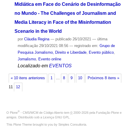
Midiática em Face do Cenário de Desinformação
no Mundo - The Challenges of Journalism and
Media Literacy in Face of the Misinformation
Scenario in the World
por
Cláudia Regina
—
publicado
26/10/2021
—
última
modificação
29/10/2021 08:56
— registrado em:
Grupo de
Pesquisa Jornalismo, Direito e Liberdade
,
Evento público
,
Jornalismo
,
Evento online
Localizado em
EVENTOS
« 10 itens anteriores
1
…
8
9
10
Próximos 8 itens »
11
12
®
O
Plone
- CMS/WCM de Código Aberto
tem
©
2000-2026 pela
Fundação Plone
e
amigos. Distribuído sob a
Licença GNU GPL
.
This Plone Theme brought to you by
Simples Consultoria
.