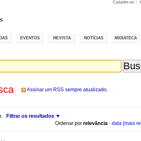
Cadastre-se
Busca
Busca
Avançad
OAS
EVENTOS
REVISTA
NOTÍCIAS
MIDIATECA
sca
Assinar um RSS sempre atualizado.
o.
Filtrar os resultados
Ordenar por
relevância
·
data (mais re