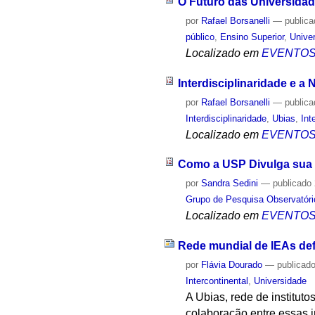
O Futuro das Universida
por
Rafael Borsanelli
—
public
público
,
Ensino Superior
,
Unive
Localizado em
EVENTO
Interdisciplinaridade e 
por
Rafael Borsanelli
—
public
Interdisciplinaridade
,
Ubias
,
Int
Localizado em
EVENTO
Como a USP Divulga sua 
por
Sandra Sedini
—
publicado
Grupo de Pesquisa Observatóri
Localizado em
EVENTO
Rede mundial de IEAs de
por
Flávia Dourado
—
publicad
Intercontinental
,
Universidade
A Ubias, rede de institut
colaboração entre essas 