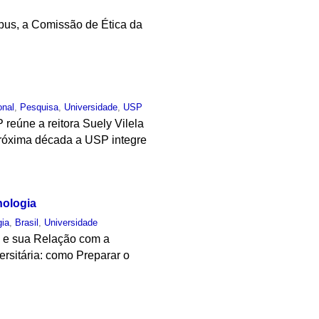
mpus, a Comissão de Ética da
onal
,
Pesquisa
,
Universidade
,
USP
 reúne a reitora Suely Vilela
 próxima década a USP integre
nologia
gia
,
Brasil
,
Universidade
o e sua Relação com a
rsitária: como Preparar o