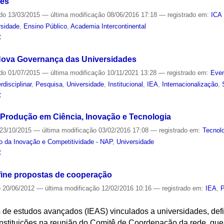
des
ado
13/03/2015
—
última modificação
08/06/2016 17:18
— registrado em:
ICA 
rsidade
,
Ensino Público
,
Academia Intercontinental
S
a Nova Governança das Universidades
ado
01/07/2015
—
última modificação
10/11/2021 13:28
— registrado em:
Even
erdisciplinar
,
Pesquisa
,
Universidade
,
Institucional
,
IEA
,
Internacionalização
,
S
Produção em Ciência, Inovação e Tecnologia
23/10/2015
—
última modificação
03/02/2016 17:08
— registrado em:
Tecnol
o da Inovação e Competitividade - NAP
,
Universidade
S
fine propostas de cooperação
o
20/06/2012
—
última modificação
12/02/2016 10:16
— registrado em:
IEA
,
P
os de estudos avançados (IEAS) vinculados a universidades, defi
instituições na reunião do Comitê de Coordenação da rede, qu