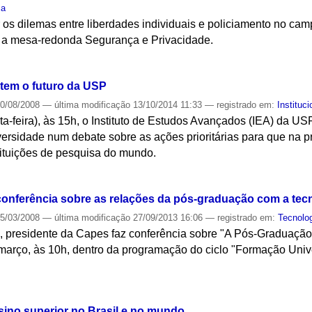
ca
r os dilemas entre liberdades individuais e policiamento no ca
 a mesa-redonda Segurança e Privacidade.
S
atem o futuro da USP
0/08/2008
—
última modificação
13/10/2014 11:33
— registrado em:
Instituci
ta-feira), às 15h, o Instituto de Estudos Avançados (IEA) da USP
iversidade num debate sobre as ações prioritárias para que na
tituições de pesquisa do mundo.
S
conferência sobre as relações da pós-graduação com a tec
5/03/2008
—
última modificação
27/09/2013 16:06
— registrado em:
Tecnolo
 presidente da Capes faz conferência sobre "A Pós-Graduaçã
março, às 10h, dentro da programação do ciclo "Formação Unive
S
ino superior no Brasil e no mundo