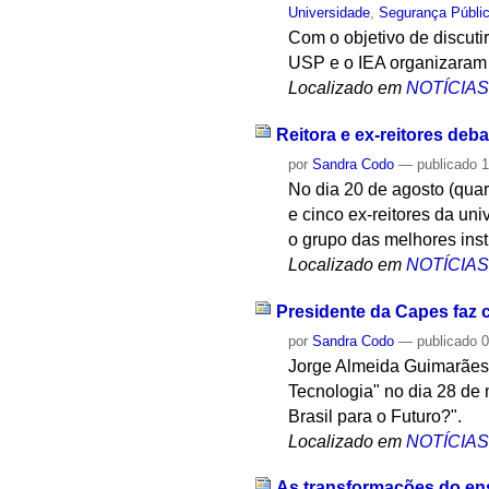
Universidade
,
Segurança Públi
Com o objetivo de discuti
USP e o IEA organizaram
Localizado em
NOTÍCIA
Reitora e ex-reitores deb
por
Sandra Codo
—
publicado
1
No dia 20 de agosto (quar
e cinco ex-reitores da un
o grupo das melhores ins
Localizado em
NOTÍCIA
Presidente da Capes faz 
por
Sandra Codo
—
publicado
0
Jorge Almeida Guimarães,
Tecnologia" no dia 28 de 
Brasil para o Futuro?".
Localizado em
NOTÍCIA
As transformações do ens