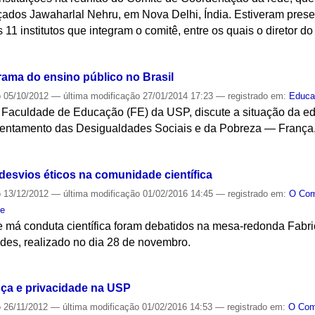
nçados Jawaharlal Nehru, em Nova Delhi, Índia. Estiveram pres
s 11 institutos que integram o comitê, entre os quais o diretor
S
ama do ensino público no Brasil
o
05/10/2012
—
última modificação
27/01/2014 17:23
— registrado em:
Educa
da Faculdade de Educação (FE) da USP, discute a situação da ed
entamento das Desigualdades Sociais e da Pobreza — França, B
S
esvios éticos na comunidade científica
o
13/12/2012
—
última modificação
01/02/2016 14:45
— registrado em:
O Co
de
 má conduta científica foram debatidos na mesa-redonda Fabric
es, realizado no dia 28 de novembro.
S
ça e privacidade na USP
o
26/11/2012
—
última modificação
01/02/2016 14:53
— registrado em:
O Co