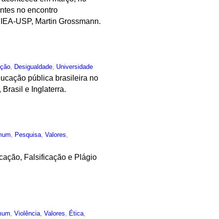
entes no encontro
 do IEA-USP, Martin Grossmann.
ção
,
Desigualdade
,
Universidade
ucação pública brasileira no
rasil e Inglaterra.
mum
,
Pesquisa
,
Valores
,
ação, Falsificação e Plágio
mum
,
Violência
,
Valores
,
Ética
,