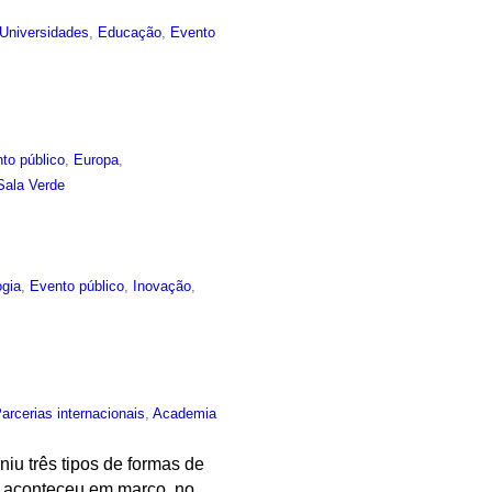
Universidades
,
Educação
,
Evento
to público
,
Europa
,
Sala Verde
ogia
,
Evento público
,
Inovação
,
arcerias internacionais
,
Academia
niu três tipos de formas de
e aconteceu em março, no