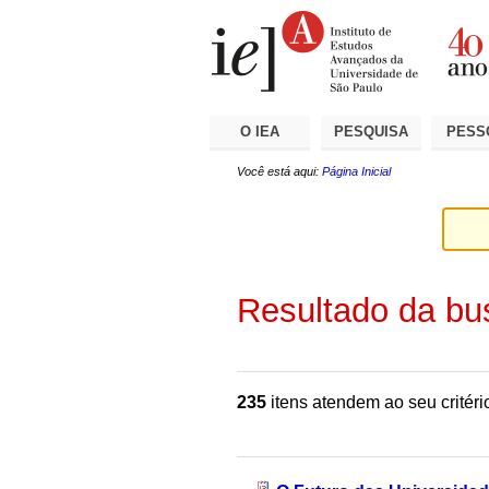
Ir
Ferramentas
Seções
para
Pessoais
o
conteúdo.
|
Ir
para
a
O IEA
PESQUISA
PESS
navegação
Você está aqui:
Página Inicial
Resultado da bu
235
itens atendem ao seu critéri