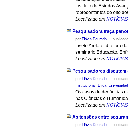
Instituto de Estudos Ava
representantes de oito do
Localizado em
NOTÍCIA
Pesquisadora traça panor
por
Flávia Dourado
—
publicad
Lisete Arelaro, diretora 
seminário Educação, Enfr
Localizado em
NOTÍCIA
Pesquisadores discutem d
por
Flávia Dourado
—
publicad
Institucional
,
Ética
,
Universida
Os casos de denúncias de
nas Ciências e Humanidad
Localizado em
NOTÍCIA
As tensões entre seguran
por
Flávia Dourado
—
publicad