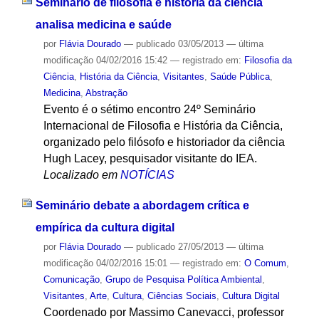
Seminário de filosofia e história da ciência
analisa medicina e saúde
por
Flávia Dourado
—
publicado
03/05/2013
—
última
modificação
04/02/2016 15:42
— registrado em:
Filosofia da
Ciência
,
História da Ciência
,
Visitantes
,
Saúde Pública
,
Medicina
,
Abstração
Evento é o sétimo encontro 24º Seminário
Internacional de Filosofia e História da Ciência,
organizado pelo filósofo e historiador da ciência
Hugh Lacey, pesquisador visitante do IEA.
Localizado em
NOTÍCIAS
Seminário debate a abordagem crítica e
empírica da cultura digital
por
Flávia Dourado
—
publicado
27/05/2013
—
última
modificação
04/02/2016 15:01
— registrado em:
O Comum
,
Comunicação
,
Grupo de Pesquisa Política Ambiental
,
Visitantes
,
Arte
,
Cultura
,
Ciências Sociais
,
Cultura Digital
Coordenado por Massimo Canevacci, professor