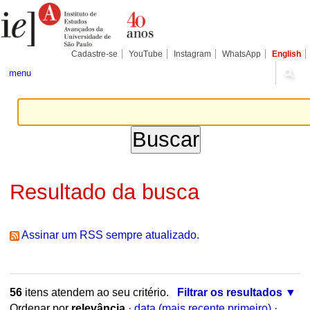
Ir
Ferramentas
Seções
para
Pessoais
o
conteúdo.
|
Cadastre-se
YouTube
Instagram
WhatsApp
English
Ir
para
menu
a
navegação
Resultado da busca
Assinar um RSS sempre atualizado.
56
itens atendem ao seu critério.
Filtrar os resultados
Ordenar por
relevância
·
data (mais recente primeiro)
·