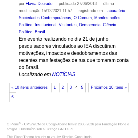
por
Flávia Dourado
—
publicado
27/06/2013
—
última
modificação
15/12/2021 11:57
— registrado em:
Laboratório
Sociedades Contemporâneas
,
O Comum
,
Manifestações
,
Política
,
Institucional
,
Visitantes
,
Democracia
,
Ciência
Política
,
Brasil
Em evento realizando no dia 21 de junho,
pesquisadores vinculados ao IEA discutiram
motivações, impactos e desdobramentos das
recentes manifestações de rua que tomaram conta
do Brasil.
Localizado em
NOTÍCIAS
« 10 itens anteriores
1
2
3
4
5
Próximos 10 itens »
6
®
O
Plone
- CMS/WCM de Código Aberto
tem
©
2000-2026 pela
Fundação Plone
e
amigos. Distribuído sob a
Licença GNU GPL
.
This Plone Theme brought to you by
Simples Consultoria
.