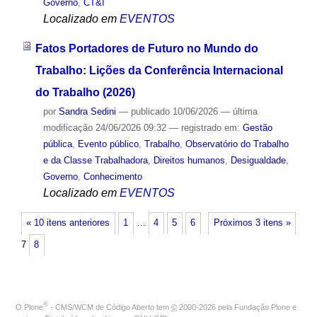
Governo
,
CT&I
Localizado em
EVENTOS
Fatos Portadores de Futuro no Mundo do
Trabalho: Lições da Conferência Internacional
do Trabalho (2026)
por
Sandra Sedini
—
publicado
10/06/2026
—
última
modificação
24/06/2026 09:32
— registrado em:
Gestão
pública
,
Evento público
,
Trabalho
,
Observatório do Trabalho
e da Classe Trabalhadora
,
Direitos humanos
,
Desigualdade
,
Governo
,
Conhecimento
Localizado em
EVENTOS
« 10 itens anteriores
1
…
4
5
6
Próximos 3 itens »
7
8
®
O
Plone
- CMS/WCM de Código Aberto
tem
©
2000-2026 pela
Fundação Plone
e