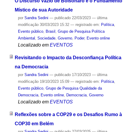
O Discurso Vazio de Bolsonaro e o Fundamento
Místico de sua Autoridade
por
Sandra Sedini
—
publicado
22/03/2023
—
última
modificação
30/03/2023 15:32
— registrado em:
Política
,
Evento público
,
Brasil
,
Grupo de Pesquisa Política
Ambiental
,
Sociedade
,
Governo
,
Poder
,
Evento online
Localizado em
EVENTOS
Revisitando o Impacto da Desconfiança Política
na Democracia
por
Sandra Sedini
—
publicado
17/10/2023
—
última
modificação
19/10/2023 15:09
— registrado em:
Política
,
Evento público
,
Grupo de Pesquisa Qualidade da
Democracia
,
Evento online
,
Democracia
,
Governo
Localizado em
EVENTOS
Reflexões sobre a COP29 e os Desafios Rumo à
COP30 em Belém
por
Sandra Sedini
—
publicado
27/03/2025
—
última