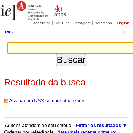
Ir
Ferramentas
Seções
para
Pessoais
o
conteúdo.
|
Cadastre-se
YouTube
Instagram
WhatsApp
English
Ir
para
menu
a
navegação
Resultado da busca
Assinar um RSS sempre atualizado.
73
itens atendem ao seu critério.
Filtrar os resultados
Ordenar por
relevância
·
data (mais recente primeiro)
·