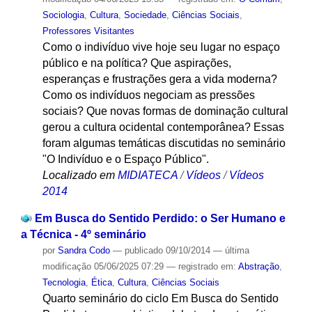
Sociologia
,
Cultura
,
Sociedade
,
Ciências Sociais
,
Professores Visitantes
Como o indivíduo vive hoje seu lugar no espaço
público e na política? Que aspirações,
esperanças e frustrações gera a vida moderna?
Como os indivíduos negociam as pressões
sociais? Que novas formas de dominação cultural
gerou a cultura ocidental contemporânea? Essas
foram algumas temáticas discutidas no seminário
"O Indivíduo e o Espaço Público".
Localizado em
MIDIATECA
/
Vídeos
/
Vídeos
2014
Em Busca do Sentido Perdido: o Ser Humano e
a Técnica - 4º seminário
por
Sandra Codo
—
publicado
09/10/2014
—
última
modificação
05/06/2025 07:29
— registrado em:
Abstração
,
Tecnologia
,
Ética
,
Cultura
,
Ciências Sociais
Quarto seminário do ciclo Em Busca do Sentido