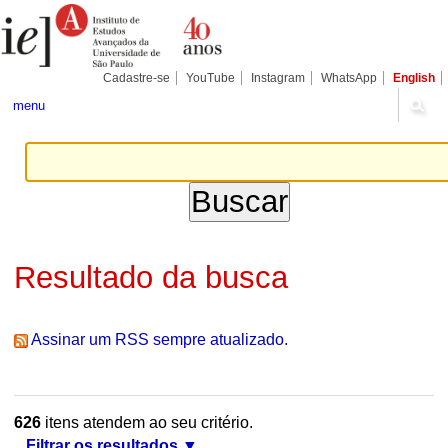
Ir
Ferramentas
Seções
para
Pessoais
o
conteúdo.
|
Cadastre-se
YouTube
Instagram
WhatsApp
English
Ir
para
menu
a
navegação
Resultado da busca
Assinar um RSS sempre atualizado.
626
itens atendem ao seu critério.
Filtrar os resultados