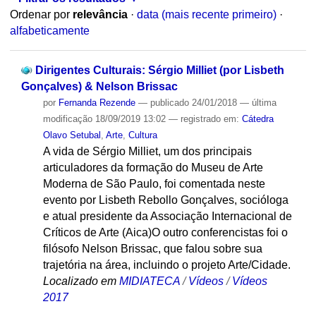
Ordenar por
relevância
·
data (mais recente primeiro)
·
alfabeticamente
Dirigentes Culturais: Sérgio Milliet (por Lisbeth
Gonçalves) & Nelson Brissac
por
Fernanda Rezende
—
publicado
24/01/2018
—
última
modificação
18/09/2019 13:02
— registrado em:
Cátedra
Olavo Setubal
,
Arte
,
Cultura
A vida de Sérgio Milliet, um dos principais
articuladores da formação do Museu de Arte
Moderna de São Paulo, foi comentada neste
evento por Lisbeth Rebollo Gonçalves, socióloga
e atual presidente da Associação Internacional de
Críticos de Arte (Aica)O outro conferencistas foi o
filósofo Nelson Brissac, que falou sobre sua
trajetória na área, incluindo o projeto Arte/Cidade.
Localizado em
MIDIATECA
/
Vídeos
/
Vídeos
2017