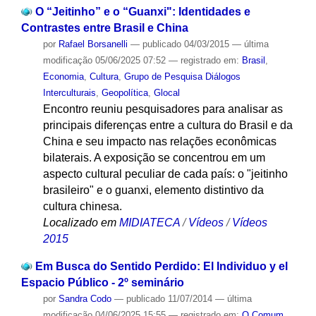
O “Jeitinho” e o “Guanxi": Identidades e
Contrastes entre Brasil e China
por
Rafael Borsanelli
—
publicado
04/03/2015
—
última
modificação
05/06/2025 07:52
— registrado em:
Brasil
,
Economia
,
Cultura
,
Grupo de Pesquisa Diálogos
Interculturais
,
Geopolítica
,
Glocal
Encontro reuniu pesquisadores para analisar as
principais diferenças entre a cultura do Brasil e da
China e seu impacto nas relações econômicas
bilaterais. A exposição se concentrou em um
aspecto cultural peculiar de cada país: o "jeitinho
brasileiro" e o guanxi, elemento distintivo da
cultura chinesa.
Localizado em
MIDIATECA
/
Vídeos
/
Vídeos
2015
Em Busca do Sentido Perdido: El Individuo y el
Espacio Público - 2º seminário
por
Sandra Codo
—
publicado
11/07/2014
—
última
modificação
04/06/2025 15:55
— registrado em:
O Comum
,