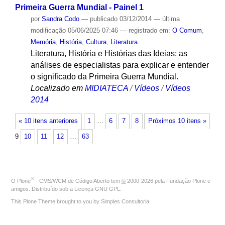
Primeira Guerra Mundial - Painel 1
por
Sandra Codo
—
publicado
03/12/2014
—
última
modificação
05/06/2025 07:46
— registrado em:
O Comum
,
Memória
,
História
,
Cultura
,
Literatura
Literatura, História e Histórias das Ideias: as
análises de especialistas para explicar e entender
o significado da Primeira Guerra Mundial.
Localizado em
MIDIATECA
/
Vídeos
/
Vídeos
2014
« 10 itens anteriores
1
…
6
7
8
Próximos 10 itens »
9
10
11
12
…
63
®
O
Plone
- CMS/WCM de Código Aberto
tem
©
2000-2026 pela
Fundação Plone
e
amigos. Distribuído sob a
Licença GNU GPL
.
This Plone Theme brought to you by
Simples Consultoria
.