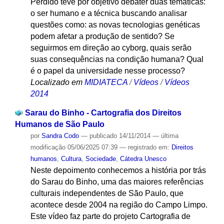
Perdido teve por objetivo debater duas temáticas:
o ser humano e a técnica buscando analisar
questões como: as novas tecnologias genéticas
podem afetar a produção de sentido? Se
seguirmos em direção ao cyborg, quais serão
suas consequências na condição humana? Qual
é o papel da universidade nesse processo?
Localizado em
MIDIATECA
/
Vídeos
/
Vídeos
2014
Sarau do Binho - Cartografia dos Direitos
Humanos de São Paulo
por
Sandra Codo
—
publicado
14/11/2014
—
última
modificação
05/06/2025 07:39
— registrado em:
Direitos
humanos
,
Cultura
,
Sociedade
,
Cátedra Unesco
Neste depoimento conhecemos a história por trás
do Sarau do Binho, uma das maiores referências
culturais independentes de São Paulo, que
acontece desde 2004 na região do Campo Limpo.
Este vídeo faz parte do projeto Cartografia de