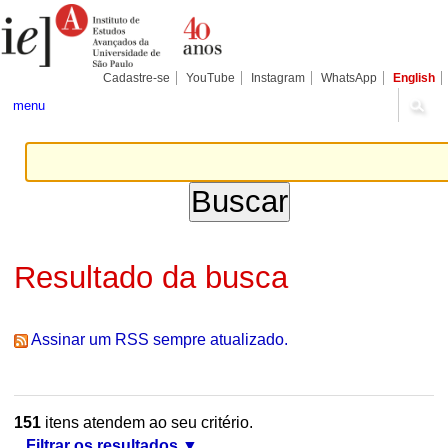
Ir
Ferramentas
Seções
para
Pessoais
o
conteúdo.
|
Cadastre-se
YouTube
Instagram
WhatsApp
English
Ir
para
menu
a
navegação
Resultado da busca
Assinar um RSS sempre atualizado.
151
itens atendem ao seu critério.
Filtrar os resultados