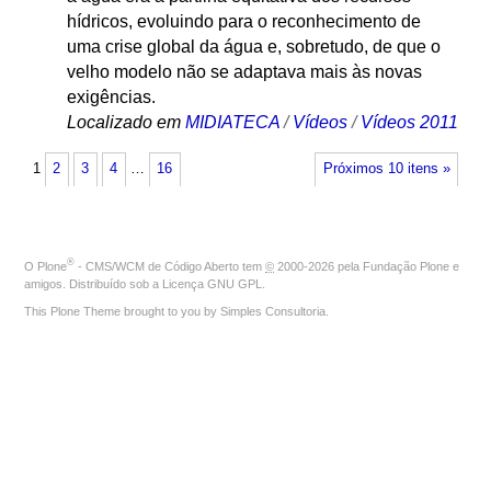
hídricos, evoluindo para o reconhecimento de
uma crise global da água e, sobretudo, de que o
velho modelo não se adaptava mais às novas
exigências.
Localizado em
MIDIATECA
/
Vídeos
/
Vídeos 2011
1
2
3
4
…
16
Próximos 10 itens »
®
O
Plone
- CMS/WCM de Código Aberto
tem
©
2000-2026 pela
Fundação Plone
e
amigos. Distribuído sob a
Licença GNU GPL
.
This Plone Theme brought to you by
Simples Consultoria
.