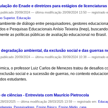
ação do Enade e diretrizes para estágios de licenciaturas
—
publicado
20/09/2024
—
última modificação
20/09/2024 13:50
— registrado 
no Superior
,
Educação
mbiente de diálogo entre pesquisadores, gestores educaciona
udos e Pesquisas Educacionais Anísio Teixeira (Inep), buscando
mente as políticas públicas de avaliação educacional no Brasil.
S
a degradação ambiental, da exclusão social e das guerras 
—
publicado
20/09/2024
—
última modificação
30/09/2024 10:38
— registrado 
mica, o professor Luiz Carlos de Menezes tratou de desafios 
xclusão social e a sucessão de guerras, no contexto educacion
dos estudantes.
S
o de ciências - Entrevista com Maurício Pietrocola
28/03/2025
—
última modificação
28/03/2025 13:59
— registrado em:
Educa
edagogia
,
Pesquisadores
,
Ensino Básico
,
Ensino Médio
,
capa