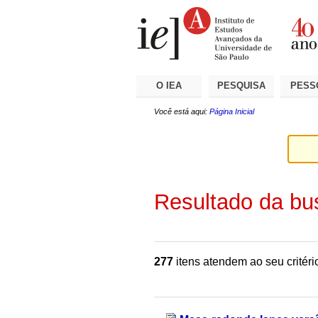
Ir
Ferramentas
Seções
para
Pessoais
o
conteúdo.
|
Ir
para
a
O IEA
PESQUISA
PESS
navegação
Você está aqui:
Página Inicial
Resultado da bu
277
itens atendem ao seu critéri