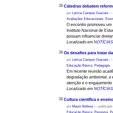
Cátedras debatem reformul
por
Letícia Campos Graciani
Avaliações Educacionais
,
Ensi
O encontro promoveu um a
Instituto Nacional de Est
possam influenciar direta
Localizado em
NOTÍCIA
Os desafios para tratar d
por
Letícia Campos Graciani
Educação Básica
,
Pedagogia
Em recente reunião acadê
degradação ambiental, a e
atenção e o engajamento 
Localizado em
NOTÍCIA
Cultura científica e ensin
por
Mauro Bellesa
—
publicado
Educação Básica
,
Pesquisa
,
P