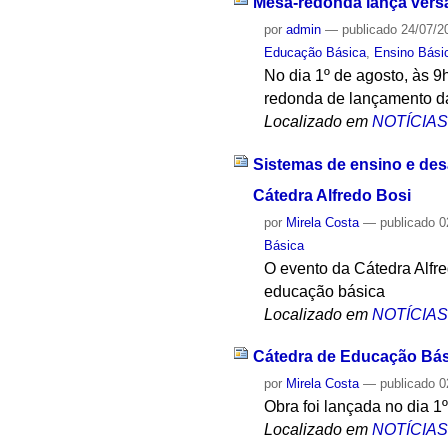
Mesa-redonda lança versã
por
admin
—
publicado
24/07/2
Educação Básica
,
Ensino Bási
No dia 1º de agosto, às 
redonda de lançamento da
Localizado em
NOTÍCIA
Sistemas de ensino e des
Cátedra Alfredo Bosi
por
Mirela Costa
—
publicado
0
Básica
O evento da Cátedra Alfr
educação básica
Localizado em
NOTÍCIA
Cátedra de Educação Bási
por
Mirela Costa
—
publicado
0
Obra foi lançada no dia 1
Localizado em
NOTÍCIA