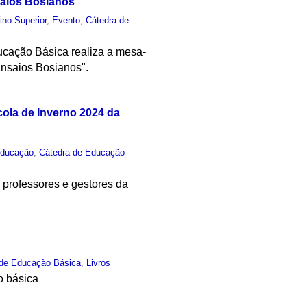
saios Bosianos'
ino Superior
,
Evento
,
Cátedra de
ducação Básica realiza a mesa-
Ensaios Bosianos".
cola de Inverno 2024 da
ducação
,
Cátedra de Educação
 professores e gestores da
 de Educação Básica
,
Livros
o básica