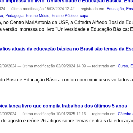
o impressa do livro 'Universidade e Educação Básica: En
024
—
última modificação
15/08/2024 12:42
— registrado em:
Educação
,
Ens
co
,
Pedagogia
,
Ensino Médio
,
Ensino Público
,
capa
9h, no Centro MariAntonia da USP, a Cátedra Alfredo Bosi de E
 versão impressa do livro "Universidade e Educação Básica: 
S
afios atuais da educação básica no Brasil são temas da Es
2/09/2024
—
última modificação
02/09/2024 14:09
— registrado em:
Curso
,
E
edo Bosi de Educação Básica contou com minicursos voltados a
S
ca lança livro que compila trabalhos dos últimos 5 anos
2/09/2024
—
última modificação
10/01/2025 12:16
— registrado em:
Cátedra
º de agosto e reúne 26 artigos sobre temas centrais da educaçã
S