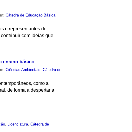
em:
Cátedra de Educação Básica
,
is e representantes do
 contribuir com ideias que
no ensino básico
em:
Ciências Ambientais
,
Cátedra de
contemporâneos, como a
al, de forma a despertar a
ção
,
Licenciatura
,
Cátedra de