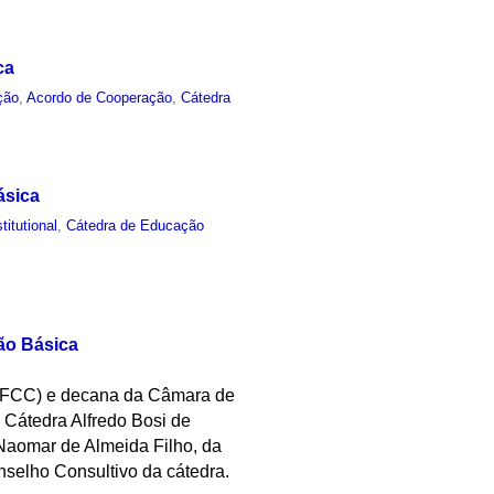
ca
ção
,
Acordo de Cooperação
,
Cátedra
ásica
stitutional
,
Cátedra de Educação
ão Básica
 (FCC) e decana da Câmara de
 Cátedra Alfredo Bosi de
Naomar de Almeida Filho, da
onselho Consultivo da cátedra.