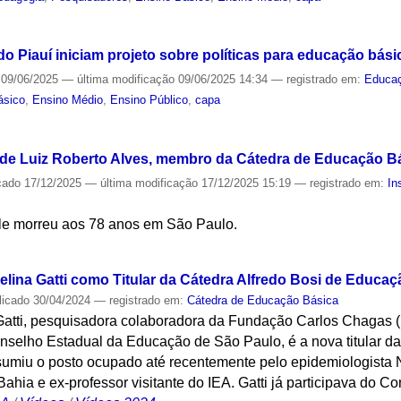
S
do Piauí iniciam projeto sobre políticas para educação bási
09/06/2025
—
última modificação
09/06/2025 14:34
— registrado em:
Educa
ásico
,
Ensino Médio
,
Ensino Público
,
capa
S
 de Luiz Roberto Alves, membro da Cátedra de Educação B
cado
17/12/2025
—
última modificação
17/12/2025 15:19
— registrado em:
In
le morreu aos 78 anos em São Paulo.
S
lina Gatti como Titular da Cátedra Alfredo Bosi de Educaç
licado
30/04/2024
— registrado em:
Cátedra de Educação Básica
Gatti, pesquisadora colaboradora da Fundação Carlos Chagas
selho Estadual da Educação de São Paulo, é a nova titular da
umiu o posto ocupado até recentemente pelo epidemiologista 
ahia e ex-professor visitante do IEA. Gatti já participava do C