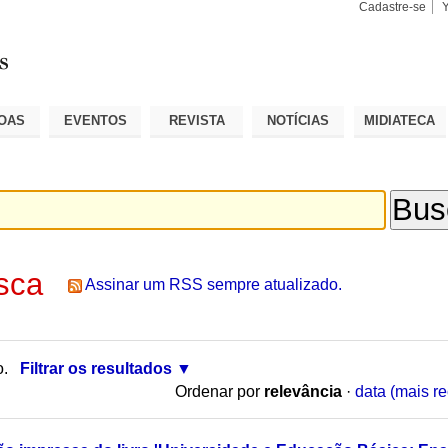
Cadastre-se
Busca
Busca
Avançad
OAS
EVENTOS
REVISTA
NOTÍCIAS
MIDIATECA
sca
Assinar um RSS sempre atualizado.
o.
Filtrar os resultados
Ordenar por
relevância
·
data (mais re