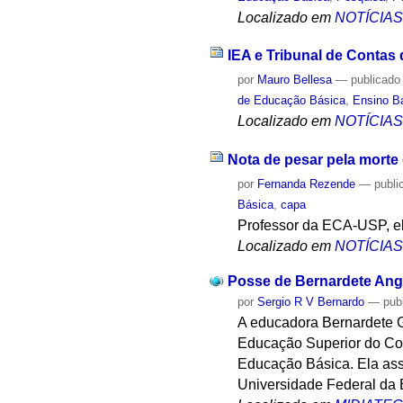
Localizado em
NOTÍCIA
IEA e Tribunal de Contas 
por
Mauro Bellesa
—
publicado
de Educação Básica
,
Ensino B
Localizado em
NOTÍCIA
Nota de pesar pela morte
por
Fernanda Rezende
—
publi
Básica
,
capa
Professor da ECA-USP, e
Localizado em
NOTÍCIA
Posse de Bernardete Ange
por
Sergio R V Bernardo
—
pub
A educadora Bernardete 
Educação Superior do Con
Educação Básica. Ela ass
Universidade Federal da B