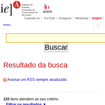
Ir
Ferramentas
Seções
para
Pessoais
o
conteúdo.
|
Cadastre-se
YouTube
Instagram
WhatsApp
English
Ir
para
menu
a
navegação
Resultado da busca
Assinar um RSS sempre atualizado.
110
itens atendem ao seu critério.
Filtrar os resultados