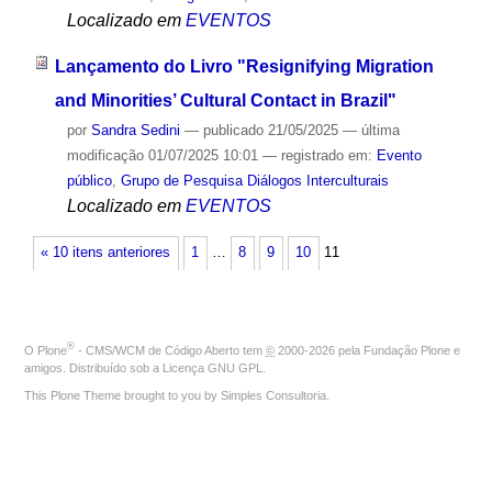
Localizado em
EVENTOS
Lançamento do Livro "Resignifying Migration
and Minorities’ Cultural Contact in Brazil"
por
Sandra Sedini
—
publicado
21/05/2025
—
última
modificação
01/07/2025 10:01
— registrado em:
Evento
público
,
Grupo de Pesquisa Diálogos Interculturais
Localizado em
EVENTOS
« 10 itens anteriores
1
…
8
9
10
11
®
O
Plone
- CMS/WCM de Código Aberto
tem
©
2000-2026 pela
Fundação Plone
e
amigos. Distribuído sob a
Licença GNU GPL
.
This Plone Theme brought to you by
Simples Consultoria
.