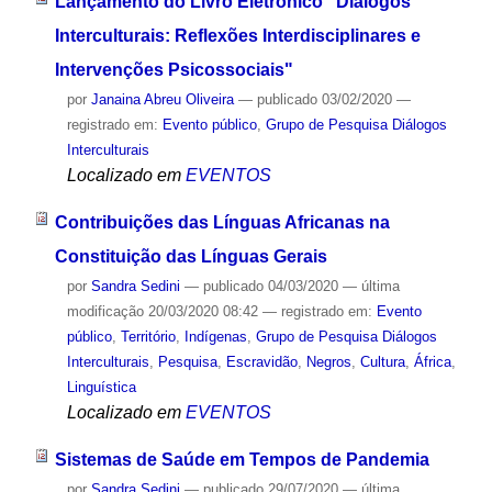
Lançamento do Livro Eletrônico "Diálogos
Interculturais: Reflexões Interdisciplinares e
Intervenções Psicossociais"
por
Janaina Abreu Oliveira
—
publicado
03/02/2020
—
registrado em:
Evento público
,
Grupo de Pesquisa Diálogos
Interculturais
Localizado em
EVENTOS
Contribuições das Línguas Africanas na
Constituição das Línguas Gerais
por
Sandra Sedini
—
publicado
04/03/2020
—
última
modificação
20/03/2020 08:42
— registrado em:
Evento
público
,
Território
,
Indígenas
,
Grupo de Pesquisa Diálogos
Interculturais
,
Pesquisa
,
Escravidão
,
Negros
,
Cultura
,
África
,
Linguística
Localizado em
EVENTOS
Sistemas de Saúde em Tempos de Pandemia
por
Sandra Sedini
—
publicado
29/07/2020
—
última