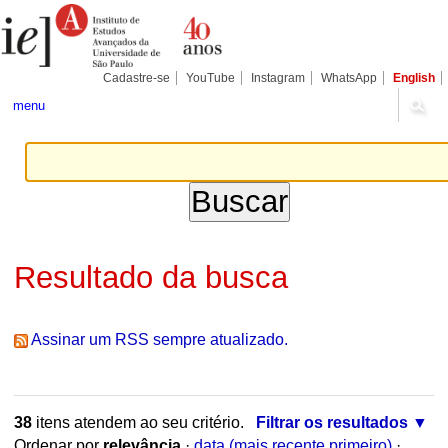
Ir
Ferramentas
Seções
para
Pessoais
o
conteúdo.
|
Cadastre-se
YouTube
Instagram
WhatsApp
English
Ir
para
menu
a
navegação
Resultado da busca
Assinar um RSS sempre atualizado.
38
itens atendem ao seu critério.
Filtrar os resultados
Ordenar por
relevância
·
data (mais recente primeiro)
·