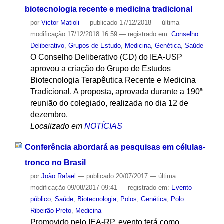
biotecnologia recente e medicina tradicional
por
Victor Matioli
—
publicado
17/12/2018
—
última
modificação
17/12/2018 16:59
— registrado em:
Conselho
Deliberativo
,
Grupos de Estudo
,
Medicina
,
Genética
,
Saúde
O Conselho Deliberativo (CD) do IEA-USP
aprovou a criação do Grupo de Estudos
Biotecnologia Terapêutica Recente e Medicina
Tradicional. A proposta, aprovada durante a 190ª
reunião do colegiado, realizada no dia 12 de
dezembro.
Localizado em
NOTÍCIAS
Conferência abordará as pesquisas em células-
tronco no Brasil
por
João Rafael
—
publicado
20/07/2017
—
última
modificação
09/08/2017 09:41
— registrado em:
Evento
público
,
Saúde
,
Biotecnologia
,
Polos
,
Genética
,
Polo
Ribeirão Preto
,
Medicina
Promovido pelo IEA-RP, evento terá como