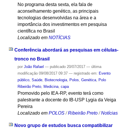
No programa desta sexta, ela fala de
aconselhamento genético, as principais
tecnologias desenvolvidas na área e a
importância dos investimentos em pesquisa
científica no Brasil
Localizado em
NOTÍCIAS
Conferência abordará as pesquisas em células-
tronco no Brasil
por
João Rafael
—
publicado
20/07/2017
—
última
modificação
09/08/2017 09:37
— registrado em:
Evento
público
,
Saúde
,
Biotecnologia
,
Polos
,
Genética
,
Polo
Ribeirão Preto
,
Medicina
,
capa
Promovido pelo IEA-RP, evento terá como
palestrante a docente do IB-USP Lygia da Veiga
Pereira
Localizado em
POLOS
/
Ribeirão Preto
/
Notícias
Novo grupo de estudos busca compatibilizar