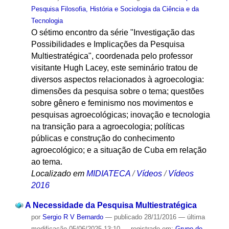
Pesquisa Filosofia, História e Sociologia da Ciência e da
Tecnologia
O sétimo encontro da série "Investigação das
Possibilidades e Implicações da Pesquisa
Multiestratégica", coordenada pelo professor
visitante Hugh Lacey, este seminário tratou de
diversos aspectos relacionados à agroecologia:
dimensões da pesquisa sobre o tema; questões
sobre gênero e feminismo nos movimentos e
pesquisas agroecológicas; inovação e tecnologia
na transição para a agroecologia; políticas
públicas e construção do conhecimento
agroecológico; e a situação de Cuba em relação
ao tema.
Localizado em
MIDIATECA
/
Vídeos
/
Vídeos
2016
A Necessidade da Pesquisa Multiestratégica
por
Sergio R V Bernardo
—
publicado
28/11/2016
—
última
modificação
05/06/2025 13:10
— registrado em:
Grupo de