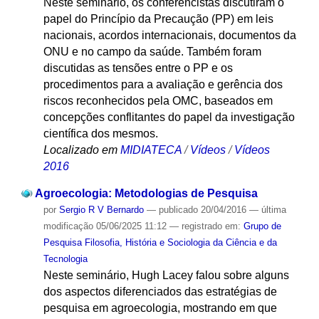
Neste seminário, os conferencistas discutiram o
papel do Princípio da Precaução (PP) em leis
nacionais, acordos internacionais, documentos da
ONU e no campo da saúde. Também foram
discutidas as tensões entre o PP e os
procedimentos para a avaliação e gerência dos
riscos reconhecidos pela OMC, baseados em
concepções conflitantes do papel da investigação
científica dos mesmos.
Localizado em
MIDIATECA
/
Vídeos
/
Vídeos
2016
Agroecologia: Metodologias de Pesquisa
por
Sergio R V Bernardo
—
publicado
20/04/2016
—
última
modificação
05/06/2025 11:12
— registrado em:
Grupo de
Pesquisa Filosofia, História e Sociologia da Ciência e da
Tecnologia
Neste seminário, Hugh Lacey falou sobre alguns
dos aspectos diferenciados das estratégias de
pesquisa em agroecologia, mostrando em que