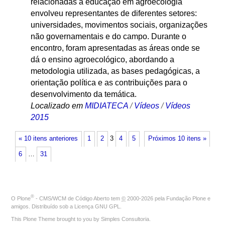
relacionadas à educação em agroecologia
envolveu representantes de diferentes setores:
universidades, movimentos sociais, organizações
não governamentais e do campo. Durante o
encontro, foram apresentadas as áreas onde se
dá o ensino agroecológico, abordando a
metodologia utilizada, as bases pedagógicas, a
orientação política e as contribuições para o
desenvolvimento da temática.
Localizado em
MIDIATECA
/
Vídeos
/
Vídeos
2015
« 10 itens anteriores
1
2
3
4
5
Próximos 10 itens »
6
…
31
®
O
Plone
- CMS/WCM de Código Aberto
tem
©
2000-2026 pela
Fundação Plone
e
amigos. Distribuído sob a
Licença GNU GPL
.
This Plone Theme brought to you by
Simples Consultoria
.