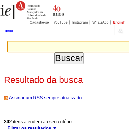
Ir
Ferramentas
Seções
para
Pessoais
o
conteúdo.
|
Cadastre-se
YouTube
Instagram
WhatsApp
English
Ir
para
menu
a
navegação
Resultado da busca
Assinar um RSS sempre atualizado.
302
itens atendem ao seu critério.
Filtrar os resultados