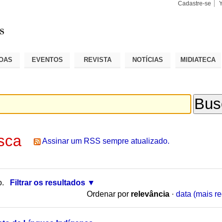
Cadastre-se
Busca
Busca
Avançad
OAS
EVENTOS
REVISTA
NOTÍCIAS
MIDIATECA
sca
Assinar um RSS sempre atualizado.
o.
Filtrar os resultados
Ordenar por
relevância
·
data (mais re