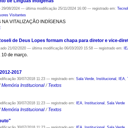
to de Línguas Indígenas
o
29/08/2024
—
última modificação
25/11/2024 16:00
— registrado em:
Tecnol
sores Visitantes
S NA VITALIZAÇÃO INDÍGENAS
S
oseli de Deus Lopes formam chapa para diretor e vice-dire
cado
21/02/2020
—
última modificação
06/03/2020 15:58
— registrado em:
I
a 10 de março.
S
 2012-2017
odificação
30/07/2018 11:23
— registrado em:
Sala Verde
,
Institucional
,
IEA
,
/
Memória Institucional
/
Textos
odificação
30/07/2018 11:23
— registrado em:
IEA
,
Institucional
,
Sala Verde
/
Memória Institucional
/
Textos
puto"
odificação
30/07/2018 11:23
— registrado em:
IEA
,
Institucional
,
Sala Verde