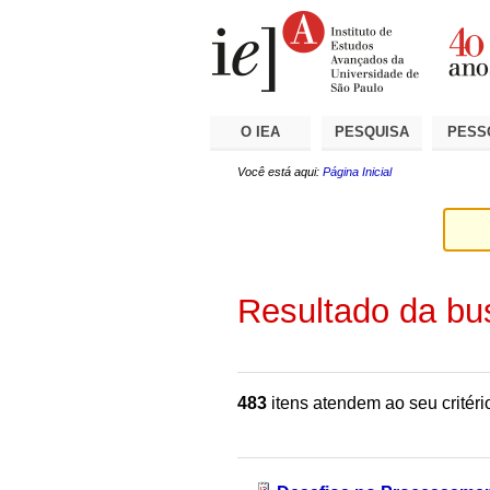
Ir
Ferramentas
Seções
para
Pessoais
o
conteúdo.
|
Ir
para
a
O IEA
PESQUISA
PESS
navegação
Você está aqui:
Página Inicial
Resultado da bu
483
itens atendem ao seu critéri