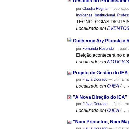
Desafios no Processamen
por
Cláudia Regina
—
publicad
Indígenas
,
Institucional
,
Profes
TECNOLOGIAS DIGITAI
Localizado em
EVENTO
Guilherme Ary Plonski e R
por
Fernanda Rezende
—
publi
Eleição acontecerá no di
Localizado em
NOTÍCIA
Projeto de Gestão do IEA
por
Flávia Dourado
—
última m
Localizado em
O IEA
/
…
"A Nova Direção do IEA"
por
Flávia Dourado
—
última m
Localizado em
O IEA
/
…
"Nem Princeton, Nem Ma
por
Flávia Dourado
—
última m