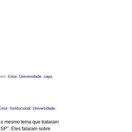
o em:
Crise
,
Universidade
,
capa
,
Crise
,
Institucional
,
Universidade
,
r o mesmo tema que trataram
USP". Eles falaram sobre