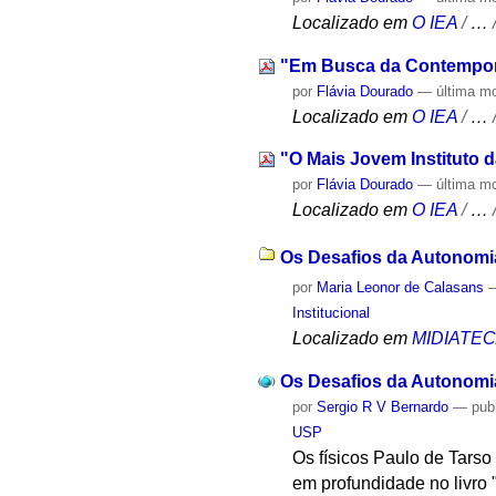
Localizado em
O IEA
/
…
"Em Busca da Contempor
por
Flávia Dourado
—
última m
Localizado em
O IEA
/
…
"O Mais Jovem Instituto 
por
Flávia Dourado
—
última m
Localizado em
O IEA
/
…
Os Desafios da Autonomia 
por
Maria Leonor de Calasans
Institucional
Localizado em
MIDIATE
Os Desafios da Autonomia
por
Sergio R V Bernardo
—
pub
USP
Os físicos Paulo de Tars
em profundidade no livro 