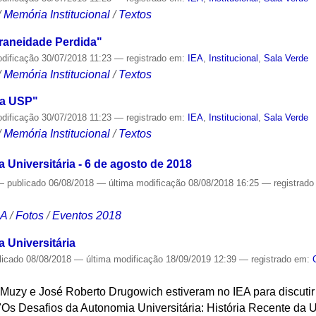
/
Memória Institucional
/
Textos
aneidade Perdida"
odificação
30/07/2018 11:23
— registrado em:
IEA
,
Institucional
,
Sala Verde
/
Memória Institucional
/
Textos
da USP"
odificação
30/07/2018 11:23
— registrado em:
IEA
,
Institucional
,
Sala Verde
/
Memória Institucional
/
Textos
Universitária - 6 de agosto de 2018
—
publicado
06/08/2018
—
última modificação
08/08/2018 16:25
— registrad
CA
/
Fotos
/
Eventos 2018
 Universitária
licado
08/08/2018
—
última modificação
18/09/2019 12:39
— registrado em:
o Muzy e José Roberto Drugowich estiveram no IEA para discuti
"Os Desafios da Autonomia Universitária: História Recente da 