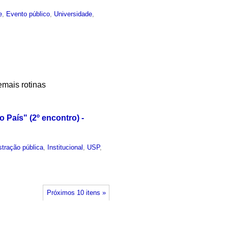
e
,
Evento público
,
Universidade
,
emais rotinas
 País" (2º encontro) -
stração pública
,
Institucional
,
USP
,
Próximos 10 itens »