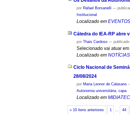
Os Desafios da Autonomia
por
Rafael Borsanelli
—
public
Institucional
Localizado em
EVENTO
Cátedra do IEA-RP abre v
por
Thais Cardoso
—
publicado
Selecionado vai atuar em 
Localizado em
NOTÍCIA
Ciclo Nacional de Seminár
28/08/2024
por
Maria Leonor de Calasans
Autonomia universitária
,
capa
Localizado em
MIDIATE
« 10 itens anteriores
1
…
44