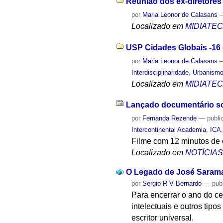
Reunião dos ex-diretores
por
Maria Leonor de Calasans
Localizado em
MIDIATE
USP Cidades Globais -16 d
por
Maria Leonor de Calasans
Interdisciplinaridade
,
Urbanism
Localizado em
MIDIATE
Lançado documentário sob
por
Fernanda Rezende
—
publi
Intercontinental Academia
,
ICA
Filme com 12 minutos de d
Localizado em
NOTÍCIA
O Legado de José Saramag
por
Sergio R V Bernardo
—
pub
Para encerrar o ano do c
intelectuais e outros tipo
escritor universal.