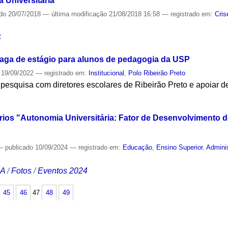
 Universitária
ado
20/07/2018
—
última modificação
21/08/2018 16:58
— registrado em:
Cris
S
aga de estágio para alunos de pedagogia da USP
19/09/2022
— registrado em:
Institucional
,
Polo Ribeirão Preto
pesquisa com diretores escolares de Ribeirão Preto e apoiar d
S
ios "Autonomia Universitária: Fator de Desenvolvimento do
—
publicado
10/09/2024
— registrado em:
Educação
,
Ensino Superior
,
Admini
CA
/
Fotos
/
Eventos 2024
45
46
47
48
49