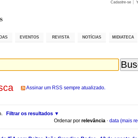
Cadastre-se
Busca
Busca
Avançad
OAS
EVENTOS
REVISTA
NOTÍCIAS
MIDIATECA
sca
Assinar um RSS sempre atualizado.
o.
Filtrar os resultados
Ordenar por
relevância
·
data (mais re