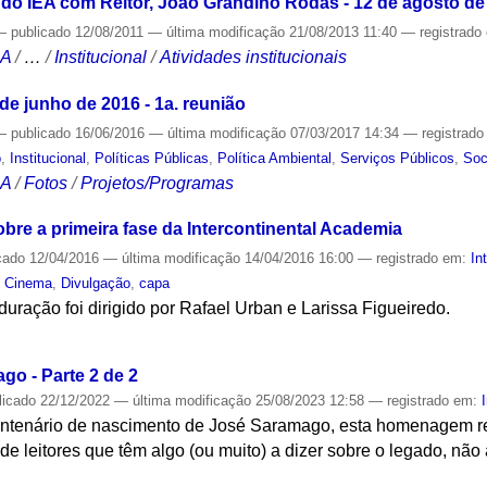
 do IEA com Reitor, João Grandino Rodas - 12 de agosto de
—
publicado
12/08/2011
—
última modificação
21/08/2013 11:40
— registrado
CA
/
…
/
Institucional
/
Atividades institucionais
e junho de 2016 - 1a. reunião
—
publicado
16/06/2016
—
última modificação
07/03/2017 14:34
— registrad
o
,
Institucional
,
Políticas Públicas
,
Política Ambiental
,
Serviços Públicos
,
Soc
CA
/
Fotos
/
Projetos/Programas
re a primeira fase da Intercontinental Academia
cado
12/04/2016
—
última modificação
14/04/2016 16:00
— registrado em:
In
,
Cinema
,
Divulgação
,
capa
uração foi dirigido por Rafael Urban e Larissa Figueiredo.
S
o - Parte 2 de 2
licado
22/12/2022
—
última modificação
25/08/2023 12:58
— registrado em:
entenário de nascimento de José Saramago, esta homenagem re
s de leitores que têm algo (ou muito) a dizer sobre o legado, não