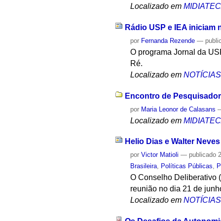
Localizado em
MIDIATE
Rádio USP e IEA iniciam 
por
Fernanda Rezende
—
publi
O programa Jornal da USP
Ré.
Localizado em
NOTÍCIA
Encontro de Pesquisadore
por
Maria Leonor de Calasans
Localizado em
MIDIATE
Helio Dias e Walter Neve
por
Victor Matioli
—
publicado
2
Brasileira
,
Políticas Públicas
,
P
O Conselho Deliberativo (
reunião no dia 21 de junh
Localizado em
NOTÍCIA