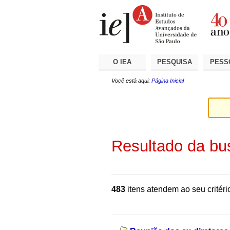
Ir
Ferramentas
Seções
para
Pessoais
o
conteúdo.
|
Ir
para
a
O IEA
PESQUISA
PESS
navegação
Você está aqui:
Página Inicial
Resultado da bu
483
itens atendem ao seu critéri