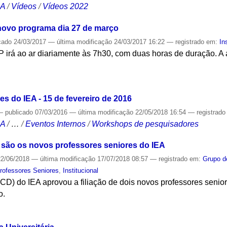
CA
/
Vídeos
/
Vídeos 2022
novo programa dia 27 de março
cado
24/03/2017
—
última modificação
24/03/2017 16:22
— registrado em:
In
 irá ao ar diariamente às 7h30, com duas horas de duração. 
S
s do IEA - 15 de fevereiro de 2016
—
publicado
07/03/2016
—
última modificação
22/05/2018 16:54
— registrad
CA
/
…
/
Eventos Internos
/
Workshops de pesquisadores
s são os novos professores seniores do IEA
2/06/2018
—
última modificação
17/07/2018 08:57
— registrado em:
Grupo d
rofessores Seniores
,
Institucional
CD) do IEA aprovou a filiação de dois novos professores seniore
o.
S