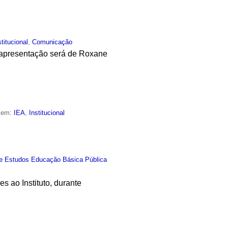
stitucional
,
Comunicação
A apresentação será de Roxane
o em:
IEA
,
Institucional
e Estudos Educação Básica Pública
s ao Instituto, durante