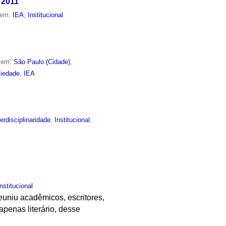
 2011
 em:
IEA
,
Institucional
o em:
São Paulo (Cidade)
,
iedade
,
IEA
terdisciplinaridade
,
Institucional
,
Institucional
uniu acadêmicos, escritores,
 apenas literário, desse