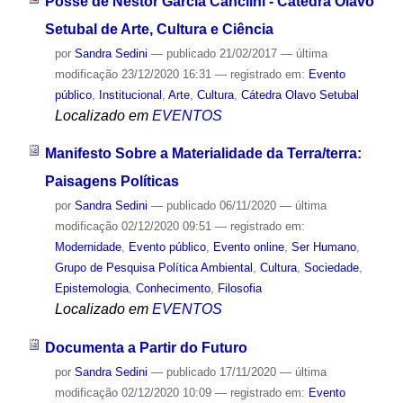
Posse de Néstor García Canclini - Cátedra Olavo
Setubal de Arte, Cultura e Ciência
por
Sandra Sedini
—
publicado
21/02/2017
—
última
modificação
23/12/2020 16:31
— registrado em:
Evento
público
,
Institucional
,
Arte
,
Cultura
,
Cátedra Olavo Setubal
Localizado em
EVENTOS
Manifesto Sobre a Materialidade da Terra/terra:
Paisagens Políticas
por
Sandra Sedini
—
publicado
06/11/2020
—
última
modificação
02/12/2020 09:51
— registrado em:
Modernidade
,
Evento público
,
Evento online
,
Ser Humano
,
Grupo de Pesquisa Política Ambiental
,
Cultura
,
Sociedade
,
Epistemologia
,
Conhecimento
,
Filosofia
Localizado em
EVENTOS
Documenta a Partir do Futuro
por
Sandra Sedini
—
publicado
17/11/2020
—
última
modificação
02/12/2020 10:09
— registrado em:
Evento