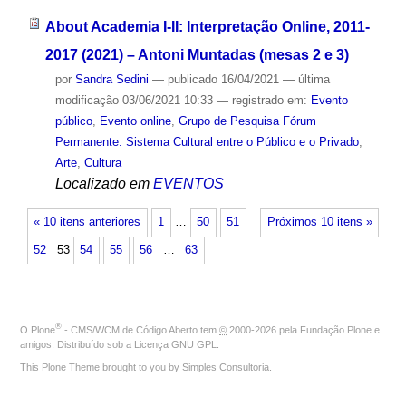
About Academia I-II: Interpretação Online, 2011-
2017 (2021) – Antoni Muntadas (mesas 2 e 3)
por
Sandra Sedini
—
publicado
16/04/2021
—
última
modificação
03/06/2021 10:33
— registrado em:
Evento
público
,
Evento online
,
Grupo de Pesquisa Fórum
Permanente: Sistema Cultural entre o Público e o Privado
,
Arte
,
Cultura
Localizado em
EVENTOS
« 10 itens anteriores
1
…
50
51
Próximos 10 itens »
52
53
54
55
56
…
63
®
O
Plone
- CMS/WCM de Código Aberto
tem
©
2000-2026 pela
Fundação Plone
e
amigos. Distribuído sob a
Licença GNU GPL
.
This Plone Theme brought to you by
Simples Consultoria
.