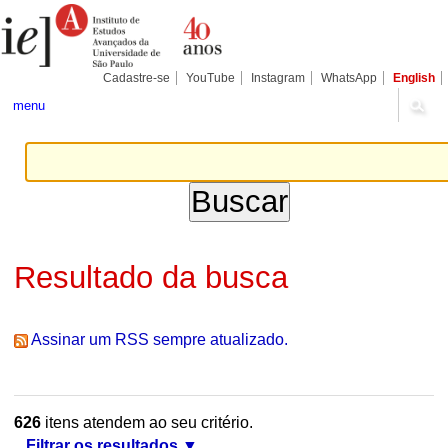
Ir
Ferramentas
Seções
para
Pessoais
o
conteúdo.
|
Cadastre-se
YouTube
Instagram
WhatsApp
English
Ir
para
menu
a
navegação
Resultado da busca
Assinar um RSS sempre atualizado.
626
itens atendem ao seu critério.
Filtrar os resultados