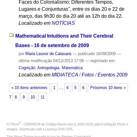
Faces do Colonialismo: Diferentes Tempos,
Lugares e Conjunturas", entre os dias 20 e 22 de
março, das 9h30 do dia 20 até as 12h do dia 22.
Localizado em
NOTÍCIAS
Mathematical Intuitions and Their Cerebral
Bases - 16 de setembro de 2009
por
Maria Leonor de Calasans
—
publicado
16/09/2009
—
última modificação
04/12/2013 17:08
— registrado em:
Cognição
,
Antropologia
,
Matemática
Localizado em
MIDIATECA
/
Fotos
/
Eventos 2009
« 10 itens anteriores
1
…
4
5
6
Próximos 10 itens »
7
8
9
10
11
®
O
Plone
- CMS/WCM de Código Aberto
tem
©
2000-2026 pela
Fundação Plone
e
amigos. Distribuído sob a
Licença GNU GPL
.
This Plone Theme brought to you by
Simples Consultoria
.