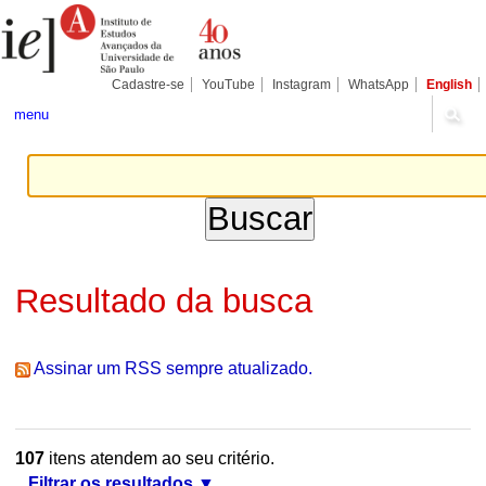
Ir
Ferramentas
Seções
para
Pessoais
o
conteúdo.
|
Cadastre-se
YouTube
Instagram
WhatsApp
English
Ir
para
menu
a
navegação
Resultado da busca
Assinar um RSS sempre atualizado.
107
itens atendem ao seu critério.
Filtrar os resultados