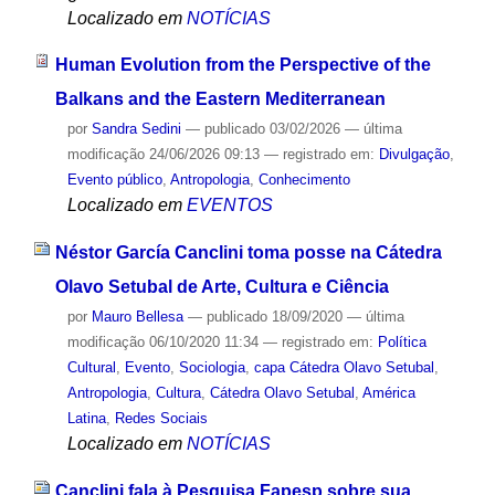
Localizado em
NOTÍCIAS
Human Evolution from the Perspective of the
Balkans and the Eastern Mediterranean
por
Sandra Sedini
—
publicado
03/02/2026
—
última
modificação
24/06/2026 09:13
— registrado em:
Divulgação
,
Evento público
,
Antropologia
,
Conhecimento
Localizado em
EVENTOS
Néstor García Canclini toma posse na Cátedra
Olavo Setubal de Arte, Cultura e Ciência
por
Mauro Bellesa
—
publicado
18/09/2020
—
última
modificação
06/10/2020 11:34
— registrado em:
Política
Cultural
,
Evento
,
Sociologia
,
capa Cátedra Olavo Setubal
,
Antropologia
,
Cultura
,
Cátedra Olavo Setubal
,
América
Latina
,
Redes Sociais
Localizado em
NOTÍCIAS
Canclini fala à Pesquisa Fapesp sobre sua