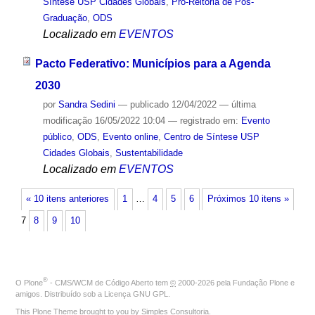
Síntese USP Cidades Globais
,
Pró-Reitoria de Pós-
Graduação
,
ODS
Localizado em
EVENTOS
Pacto Federativo: Municípios para a Agenda
2030
por
Sandra Sedini
—
publicado
12/04/2022
—
última
modificação
16/05/2022 10:04
— registrado em:
Evento
público
,
ODS
,
Evento online
,
Centro de Síntese USP
Cidades Globais
,
Sustentabilidade
Localizado em
EVENTOS
« 10 itens anteriores
1
…
4
5
6
Próximos 10 itens »
7
8
9
10
®
O
Plone
- CMS/WCM de Código Aberto
tem
©
2000-2026 pela
Fundação Plone
e
amigos. Distribuído sob a
Licença GNU GPL
.
This Plone Theme brought to you by
Simples Consultoria
.