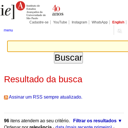
Ir
Ferramentas
Seções
para
Pessoais
o
conteúdo.
|
Cadastre-se
YouTube
Instagram
WhatsApp
English
Ir
para
menu
a
navegação
Resultado da busca
Assinar um RSS sempre atualizado.
96
itens atendem ao seu critério.
Filtrar os resultados
Ordenar por
relevância
·
data (mais recente primeiro)
·