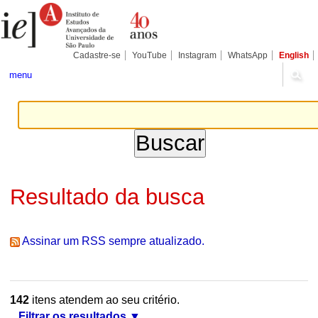
Ir
Ferramentas
Seções
para
Pessoais
o
conteúdo.
|
Cadastre-se
YouTube
Instagram
WhatsApp
English
Ir
para
menu
a
navegação
Resultado da busca
Assinar um RSS sempre atualizado.
142
itens atendem ao seu critério.
Filtrar os resultados