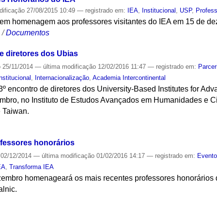
dificação
27/08/2015 10:49
— registrado em:
IEA
,
Institucional
,
USP
,
Profess
i em homenagem aos professores visitantes do IEA em 15 de d
S
/
Documentos
 diretores dos Ubias
o
25/11/2014
—
última modificação
12/02/2016 11:47
— registrado em:
Parcer
nstitucional
,
Internacionalização
,
Academia Intercontinental
3º encontro de diretores dos University-Based Institutes for Ad
mbro, no Instituto de Estudos Avançados em Humanidades e Ci
 Taiwan.
S
fessores honorários
02/12/2014
—
última modificação
01/02/2016 14:17
— registrado em:
Event
EA
,
Transforma IEA
embro homenageará os mais recentes professores honorários do 
lnic.
S