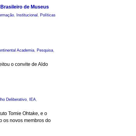
o Brasileiro de Museus
ormação
,
Institucional
,
Políticas
ontinental Academia
,
Pesquisa
,
itou o convite de Aldo
ho Deliberativo
,
IEA
,
ituto Tomie Ohtake, e o
são os novos membros do