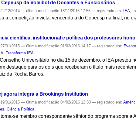
 Cepeusp de Voleibol de Docentes e Funcionários
22/12/2014
—
última modificação
18/11/2015 17:55
— registrado em:
IEA
,
In
nou a competição invicta, vencendo a do Cepeusp na final, no d
S
a científica, institucional e política dos professores hono
27/01/2015
—
última modificação
01/02/2016 14:17
— registrado em:
Event
EA
,
Transforma IEA
Conselho Universitário no dia 15 de dezembro, o IEA prestou
om destaque para os dois que receberam o título mais recenteme
Luiz da Rocha Barros.
S
 agora integra a Brookings Institution
19/01/2015
—
última modificação
04/02/2016 12:33
— registrado em:
Améric
tes
,
Ciência Política
A torna-se membro correspondente sênior do programa sobre a A
S