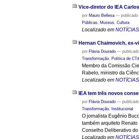
Vice-diretor do IEA Carlo
por
Mauro Bellesa
—
publicado
Públicas
,
Museus
,
Cultura
Localizado em
NOTÍCIA
Hernan Chaimovich, ex-vi
por
Flávia Dourado
—
publicad
Transformação
,
Política de CT
Membro da Comissão Cient
Rabelo, ministro da Ciênc
Localizado em
NOTÍCIA
IEA tem três novos conse
por
Flávia Dourado
—
publicad
Transformação
,
Institucional
O jornalista Eugênio Bucci
também arquiteto Renato 
Conselho Deliberativo do
Localizado em
NOTÍCIA