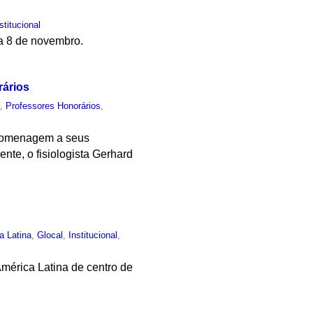
stitucional
ia 8 de novembro.
rários
o
,
Professores Honorários
,
 homenagem a seus
nte, o fisiologista Gerhard
a Latina
,
Glocal
,
Institucional
,
mérica Latina de centro de