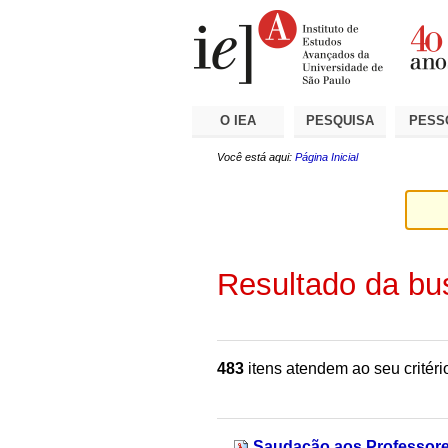
Ir
Ferramentas
Seções
para
Pessoais
o
conteúdo.
|
Ir
para
a
O IEA
PESQUISA
PESS
navegação
Você está aqui:
Página Inicial
Resultado da bu
483
itens atendem ao seu critéri
Saudação aos Professore