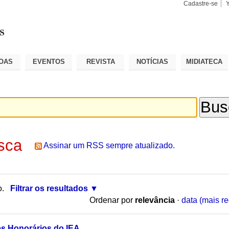
Cadastre-se
Busca
Busca
Avançad
OAS
EVENTOS
REVISTA
NOTÍCIAS
MIDIATECA
sca
Assinar um RSS sempre atualizado.
o.
Filtrar os resultados
Ordenar por
relevância
·
data (mais re
s Honorários do IEA