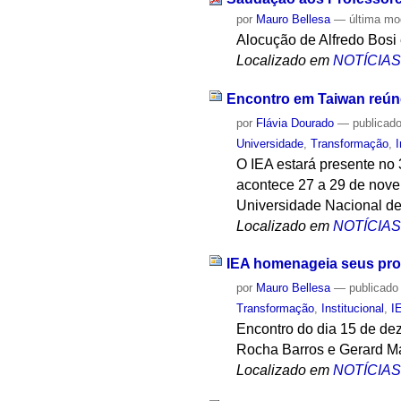
por
Mauro Bellesa
—
última mo
Alocução de Alfredo Bos
Localizado em
NOTÍCIA
Encontro em Taiwan reúne
por
Flávia Dourado
—
publicad
Universidade
,
Transformação
,
I
O IEA estará presente no 
acontece 27 a 29 de nove
Universidade Nacional de
Localizado em
NOTÍCIA
IEA homenageia seus pro
por
Mauro Bellesa
—
publicado
Transformação
,
Institucional
,
I
Encontro do dia 15 de dez
Rocha Barros e Gerard Ma
Localizado em
NOTÍCIA