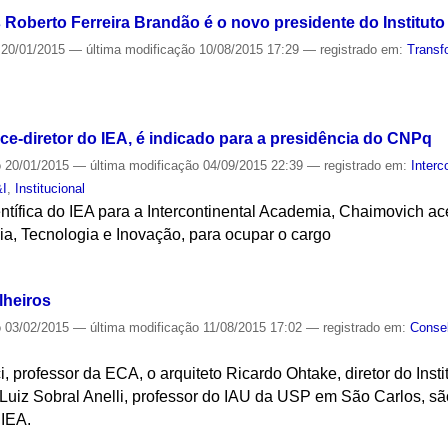
s Roberto Ferreira Brandão é o novo presidente do Institut
20/01/2015
—
última modificação
10/08/2015 17:29
— registrado em:
Transf
S
ce-diretor do IEA, é indicado para a presidência do CNPq
o
20/01/2015
—
última modificação
04/09/2015 22:39
— registrado em:
Interc
&I
,
Institucional
ífica do IEA para a Intercontinental Academia, Chaimovich ace
ia, Tecnologia e Inovação, para ocupar o cargo
S
lheiros
o
03/02/2015
—
última modificação
11/08/2015 17:02
— registrado em:
Consel
, professor da ECA, o arquiteto Ricardo Ohtake, diretor do Inst
Luiz Sobral Anelli, professor do IAU da USP em São Carlos, 
 IEA.
S