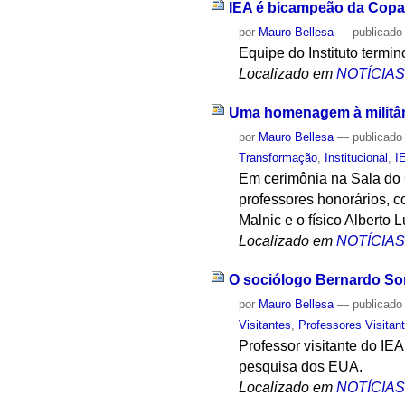
IEA é bicampeão da Copa
por
Mauro Bellesa
—
publicado
Equipe do Instituto termi
Localizado em
NOTÍCIA
Uma homenagem à militânci
por
Mauro Bellesa
—
publicado
Transformação
,
Institucional
,
I
Em cerimônia na Sala do 
professores honorários, c
Malnic e o físico Alberto 
Localizado em
NOTÍCIA
O sociólogo Bernardo Sorj
por
Mauro Bellesa
—
publicado
Visitantes
,
Professores Visitan
Professor visitante do IE
pesquisa dos EUA.
Localizado em
NOTÍCIA