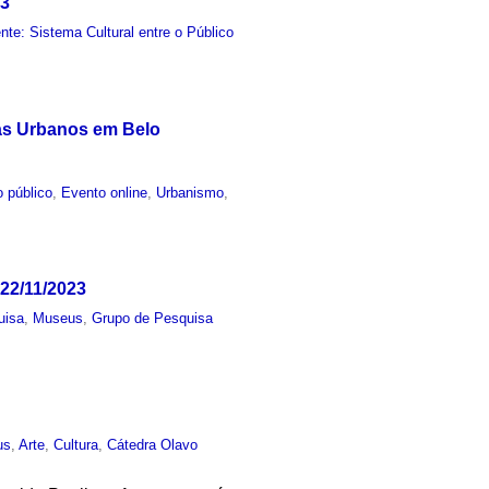
23
e: Sistema Cultural entre o Público
las Urbanos em Belo
 público
,
Evento online
,
Urbanismo
,
22/11/2023
uisa
,
Museus
,
Grupo de Pesquisa
us
,
Arte
,
Cultura
,
Cátedra Olavo