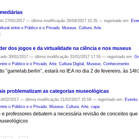
mediárias
ado
27/01/2017
—
última modificação
26/04/2017 15:35
— registrado em:
Even
ural entre o Público e o Privado
,
Museus
,
Cultura
,
Arte
S
er dos jogos e da virtualidade na ciência e nos museus
cado
30/01/2017
—
última modificação
31/01/2017 17:55
— registrado em:
Gr
ntre o Público e o Privado
,
Arte
,
Cultura Digital
,
Museus
,
Conhecimento
do "gamelab.berlin", estará no IEA no dia 2 de fevereiro, às 14
S
is problematizam as categorias museológicas
4/02/2017
—
última modificação
21/02/2017 15:59
— registrado em:
Evento 
ntre o Público e o Privado
,
Museus
,
Cultura
,
Arte
,
capa
te e professores debatem a necessária revisão de conceitos que
museológicos
S