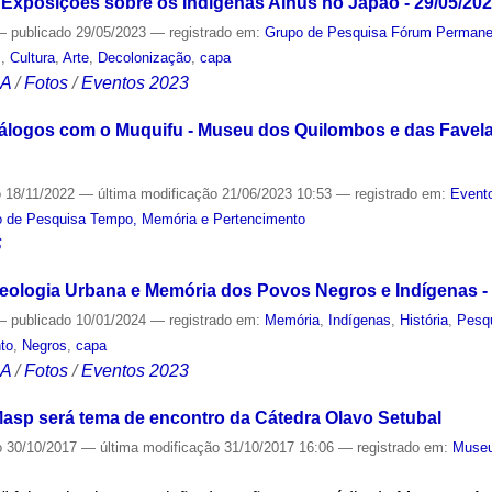
Exposições sobre os Indígenas Ainus no Japão - 29/05/20
—
publicado
29/05/2023
— registrado em:
Grupo de Pesquisa Fórum Permanent
s
,
Cultura
,
Arte
,
Decolonização
,
capa
CA
/
Fotos
/
Eventos 2023
Diálogos com o Muquifu - Museu dos Quilombos e das Fave
o
18/11/2022
—
última modificação
21/06/2023 10:53
— registrado em:
Evento
 de Pesquisa Tempo, Memória e Pertencimento
S
eologia Urbana e Memória dos Povos Negros e Indígenas - 
—
publicado
10/01/2024
— registrado em:
Memória
,
Indígenas
,
História
,
Pesq
to
,
Negros
,
capa
CA
/
Fotos
/
Eventos 2023
asp será tema de encontro da Cátedra Olavo Setubal
o
30/10/2017
—
última modificação
31/10/2017 16:06
— registrado em:
Muse