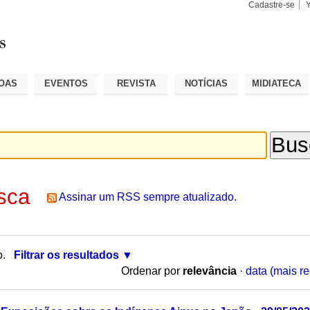
Cadastre-se
Busca
Busca
Avançad
OAS
EVENTOS
REVISTA
NOTÍCIAS
MIDIATECA
sca
Assinar um RSS sempre atualizado.
o.
Filtrar os resultados
Ordenar por
relevância
·
data (mais re