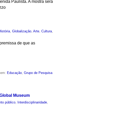
enida Paulista. A mostra será
uzzo
História
,
Globalização
,
Arte
,
Cultura
,
premissa de que as
o em:
Educação
,
Grupo de Pesquisa
e Global Museum
to público
,
Interdisciplinaridade
,