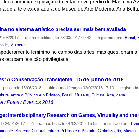
" foi a primeira exposição do então novo prédio do Masp, na Av
ora de arte e ex-curadora do Museu de Arte Moderna, Ana Bell
S
na no sistema artístico precisa ser mais bem avaliada
1/03/2017
—
última modificação
23/03/2017 09:42
— registrado em:
Brasil
,
dade
,
Mulheres
mpoderamento feminino no campo das artes, mas questionam a 
as ocupam posição privilegiada
S
: A Conservação Transigente - 15 de junho de 2018
—
publicado
15/06/2018
—
última modificação
02/07/2018 17:10
— registrad
ural entre o Público e o Privado
,
Brasil
,
Museus
,
Cultura
,
Arte
,
capa
CA
/
Fotos
/
Eventos 2018
ge: Interdisciplinary Research on Games, Virtuality and th
ado
24/01/2017
—
última modificação
01/02/2017 15:55
— registrado em:
Even
nente: Sistema Cultural entre o Público e o Privado
,
Globalização
,
Museus
S