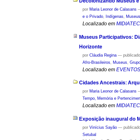
Decolonizando Museus e 
por
Maria Leonor de Calasans
e o Privado
,
Indígenas
,
Museu
Localizado em
MIDIATE
Museus Participativos: 
Horizonte
por
Cláudia Regina
—
publicad
Afro-Brasileiros
,
Museus
,
Grupo
Localizado em
EVENTO
Cidades Ancestrais: Arqu
por
Maria Leonor de Calasans
Tempo, Memória e Pertencimen
Localizado em
MIDIATE
Exposição inaugural do M
por
Vinícius Sayão
—
publicad
Setubal