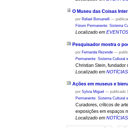
O Museu das Coisas Inter
por
Rafael Borsanelli
—
public
Fórum Permanente: Sistema Cult
Localizado em
EVENTO
Pesquisador mostra o pod
por
Fernanda Rezende
—
publi
Permanente: Sistema Cultural e
Christian Stein, fundador 
Localizado em
NOTÍCIA
Ações em museus e biena
por
Sylvia Miguel
—
publicado
1
Permanente: Sistema Cultural e
Curadores, críticos de ar
exposições em espaços 
Localizado em
NOTÍCIA