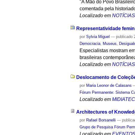
"A Mão do Povo Brasileiro
comentada pela historiad
Localizado em
NOTÍCIA
Representatividade femini
por
Sylvia Miguel
—
publicado
2
Democracia
,
Museus
,
Desigual
Especialistas mostram e
brasileiras contemporâne
Localizado em
NOTÍCIA
Deslocamento de Coleções
por
Maria Leonor de Calasans
Fórum Permanente: Sistema Cult
Localizado em
MIDIATE
Architectures of Knowled
por
Rafael Borsanelli
—
public
Grupo de Pesquisa Fórum Perma
Localizado em
EVENTO