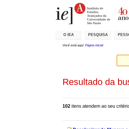
Ir
Ferramentas
Seções
para
Pessoais
o
conteúdo.
|
Ir
para
a
O IEA
PESQUISA
PESS
navegação
Você está aqui:
Página Inicial
Resultado da bu
102
itens atendem ao seu critéri