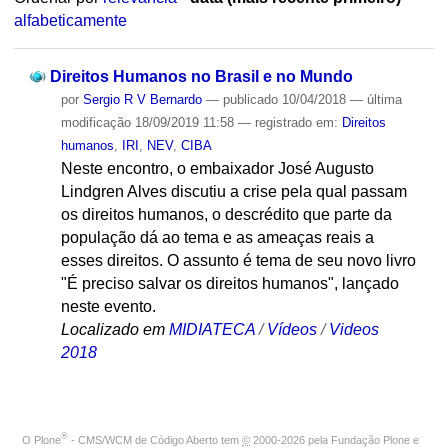
alfabeticamente
Direitos Humanos no Brasil e no Mundo
por
Sergio R V Bernardo
—
publicado
10/04/2018
—
última
modificação
18/09/2019 11:58
— registrado em:
Direitos
humanos
,
IRI
,
NEV
,
CIBA
Neste encontro, o embaixador José Augusto
Lindgren Alves discutiu a crise pela qual passam
os direitos humanos, o descrédito que parte da
população dá ao tema e as ameaças reais a
esses direitos. O assunto é tema de seu novo livro
"É preciso salvar os direitos humanos", lançado
neste evento.
Localizado em
MIDIATECA
/
Vídeos
/
Videos
2018
®
O
Plone
- CMS/WCM de Código Aberto
tem
©
2000-2026 pela
Fundação Plone
e