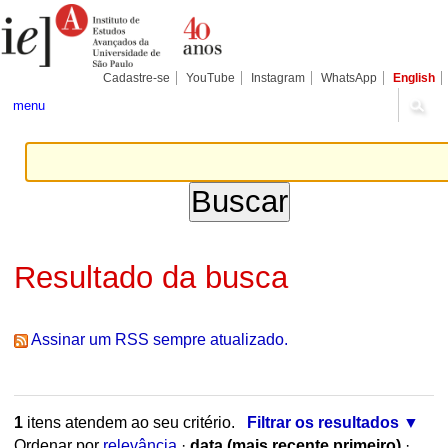
Ir
Ferramentas
Seções
para
Pessoais
o
conteúdo.
|
Cadastre-se
YouTube
Instagram
WhatsApp
English
Ir
para
menu
a
navegação
Resultado da busca
Assinar um RSS sempre atualizado.
1
itens atendem ao seu critério.
Filtrar os resultados
Ordenar por
relevância
·
data (mais recente primeiro)
·