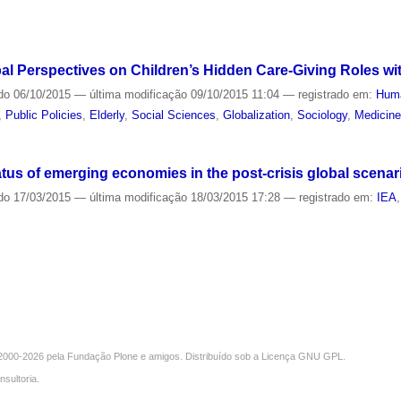
l Perspectives on Children’s Hidden Care-Giving Roles with
do
06/10/2015
—
última modificação
09/10/2015 11:04
— registrado em:
Huma
,
Public Policies
,
Elderly
,
Social Sciences
,
Globalization
,
Sociology
,
Medicin
tus of emerging economies in the post-crisis global scenar
do
17/03/2015
—
última modificação
18/03/2015 17:28
— registrado em:
IEA
000-2026 pela
Fundação Plone
e amigos. Distribuído sob a
Licença GNU GPL
.
nsultoria
.