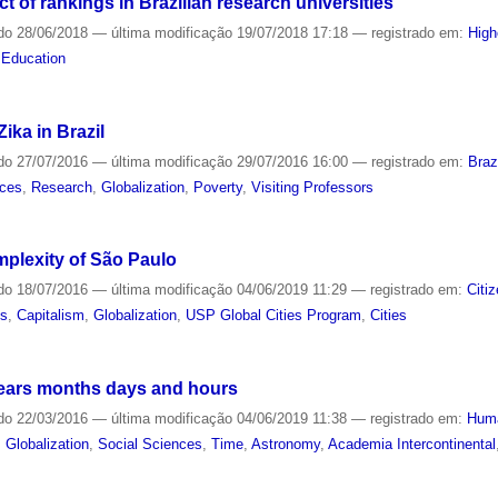
t of rankings in Brazilian research universities
do
28/06/2018
—
última modificação
19/07/2018 17:18
— registrado em:
High
,
Education
ika in Brazil
do
27/07/2016
—
última modificação
29/07/2016 16:00
— registrado em:
Braz
ces
,
Research
,
Globalization
,
Poverty
,
Visiting Professors
omplexity of São Paulo
do
18/07/2016
—
última modificação
04/06/2019 11:29
— registrado em:
Citi
es
,
Capitalism
,
Globalization
,
USP Global Cities Program
,
Cities
ears months days and hours
do
22/03/2016
—
última modificação
04/06/2019 11:38
— registrado em:
Huma
,
Globalization
,
Social Sciences
,
Time
,
Astronomy
,
Academia Intercontinental