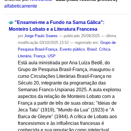
alfabeticamente
"Ensarnei-me a Fundo na Sarna Gálica":
Monteiro Lobato e a Literatura Francesa
por
Jorge Paulo Soares
—
publicado
25/09/2025
—
última
modificação
03/10/2025 13:52
— registrado em:
Grupo de
Pesquisa Brasil-França
,
Evento público
,
Brasil
,
Crítica
Literária
,
França
,
USP
Está aula ministrada por Ana Luíza Bedê, do
Grupo de Pesquisa Brasil-França, inaugurou o
curso Circulações Literárias Brasil-França no
Século 20, integrante da programação das
Semanas Franco-Uspianas 2025. A aula explorou
aspectos da relação de Monteiro Lobato com a
França a partir de três de suas obras: "Ideias de
Jeca Tatu" (1919), "Mundo da Lua" (1923) e "A
Barca de Gleyre" (1944). A crítica de Lobato aos
francesismos e às influências francesas é
conhecida e sua reputação como intelectual