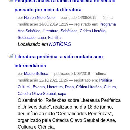
Pesquisa analisa a família brasileira no século
passado por meio da literatura
por
Nelson Niero Neto
—
publicado
14/08/2019
—
última
modificação
14/08/2019 12:29
— registrado em:
Programa
Ano Sabático
,
Literatura
,
Sabáticos
,
Crítica Literária
,
Sociedade
,
capa
,
Família
Localizado em
NOTÍCIAS
Literatura periférica: a vida contada sem
intermediários
por
Mauro Bellesa
—
publicado
21/06/2018
—
última
modificação
22/10/2021 11:26
— registrado em:
Política
Cultural
,
Evento
,
Literatura
,
Dasp
,
Crítica Literária
,
Cultura
,
Cátedra Olavo Setubal
,
capa
O seminário "Reflexões sobre Literatura Periférica
e Universidade", realizado no dia 18 de junho,
deu início ao ciclo "Centralidades Periféricas",
organizado pela Cátedra Olavo Setubal de Arte,
Cultura e Ciência.