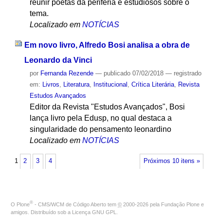
reunir poetas da periferia e estudiosos sobre o
tema.
Localizado em
NOTÍCIAS
Em novo livro, Alfredo Bosi analisa a obra de
Leonardo da Vinci
por
Fernanda Rezende
—
publicado
07/02/2018
— registrado
em:
Livros
,
Literatura
,
Institucional
,
Crítica Literária
,
Revista
Estudos Avançados
Editor da Revista "Estudos Avançados", Bosi
lança livro pela Edusp, no qual destaca a
singularidade do pensamento leonardino
Localizado em
NOTÍCIAS
1
2
3
4
Próximos 10 itens »
®
O
Plone
- CMS/WCM de Código Aberto
tem
©
2000-2026 pela
Fundação Plone
e
amigos. Distribuído sob a
Licença GNU GPL
.