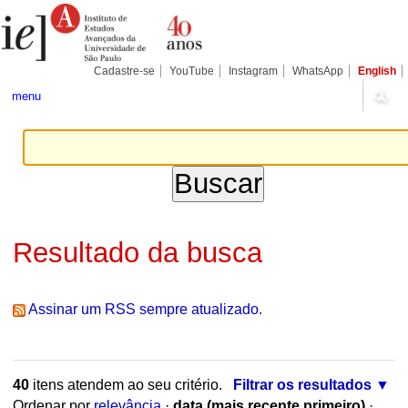
Ir
Ferramentas
Seções
para
Pessoais
o
conteúdo.
|
Cadastre-se
YouTube
Instagram
WhatsApp
English
Ir
para
menu
a
navegação
Resultado da busca
Assinar um RSS sempre atualizado.
40
itens atendem ao seu critério.
Filtrar os resultados
Ordenar por
relevância
·
data (mais recente primeiro)
·